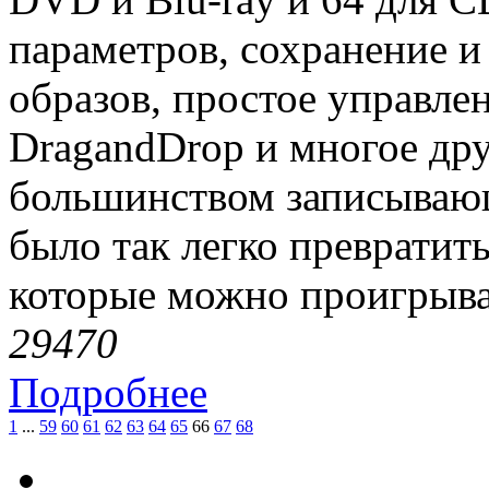
параметров, сохранение и 
образов, простое управл
DragandDrop и многое дру
большинством записывающ
было так легко превратит
которые можно проигрыва
2947
0
Подробнее
1
...
59
60
61
62
63
64
65
66
67
68