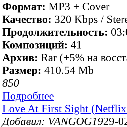
Формат:
MP3 + Cover
Качество:
320 Kbps / Ster
Продолжительность:
03:
Композиций:
41
Архив:
Rar (+5% на восст
Размер:
410.54 Mb
85
0
Подробнее
Love At First Sight (Netfli
Добавил: VANGOG19
29-0