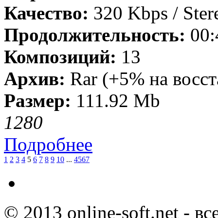
Качество:
320 Kbps / Ster
Продолжительность:
00:
Композиций:
13
Архив:
Rar (+5% на восст
Размер:
111.92 Mb
128
0
Подробнее
1
2
3
4
5
6
7
8
9
10
...
4567
© 2013 online-soft.net - в