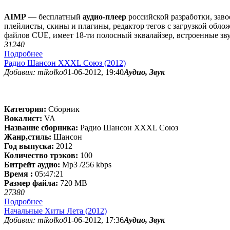
AIMP
— бесплатный
аудио-плеер
российской разработки, зав
плейлисты, скины и плагины, редактор тегов с загрузкой обл
файлов CUE, имеет 18-ти полосный эквалайзер, встроенные зву
3124
0
Подробнее
Радио Шансон XXXL Союз (2012)
Добавил: mikolko0
1-06-2012, 19:40
Аудио, Звук
Категория:
Сборник
Вокалист:
VA
Название сборника:
Радио Шансон XXXL Союз
Жанр,стиль:
Шансон
Год выпуска:
2012
Количество трэков:
100
Битрейт аудио:
Mp3 /256 kbps
Время :
05:47:21
Размер файла:
720 MB
2738
0
Подробнее
Начальные Хиты Лета (2012)
Добавил: mikolko0
1-06-2012, 17:36
Аудио, Звук