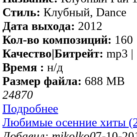
Стиль:
Клубный, Dance
Дата выхода:
2012
Кол-во композиций:
160
Качество|Битрейт:
mp3 | 
Время :
н/д
Размер файла:
688 MB
2487
0
Подробнее
Любимые осенние хиты (
Добавил: mikolko0
7-10-20