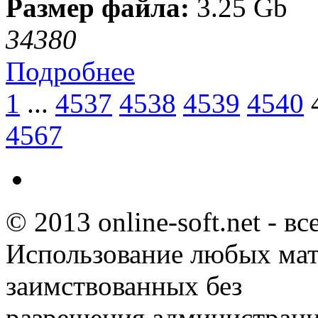
Размер файла:
3.25 Gb
3438
0
Подробнее
1
...
4537
4538
4539
4540
4567
© 2013 online-soft.net - в
Использование любых мат
заимствованных без
разрешения администраци