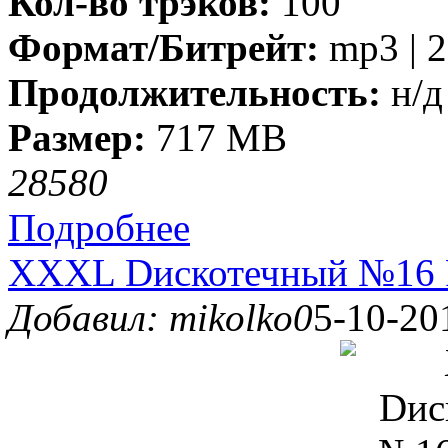
Кол-во трэков:
100
Формат/Битрейт:
mp3 | 2
Продолжительность:
н/д
Размер:
717 MB
2858
0
Подробнее
XXXL Dискотечный №16 Р
Добавил: mikolko0
5-10-20