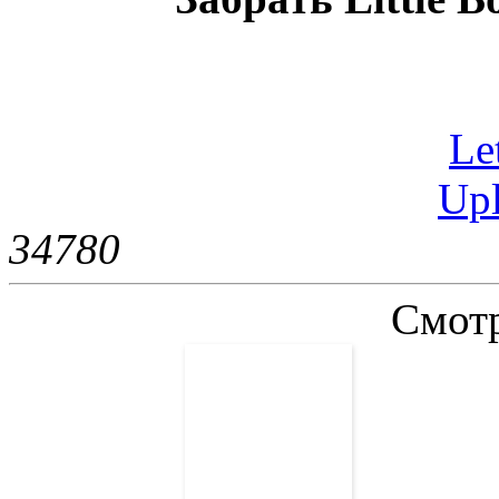
Let
Upl
3478
0
Смотр