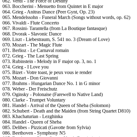
062. Verdi - The Force of Destiny
063. Boccherini - Menuetto from Quintet in E major
064. Grieg - Anitras Dance (Peer Gynt, Op. 23)
065. Mendelssohn - Funeral March (Songs without words, op. 62)
066. Vivaldi - Flute Concerto
067. Rossini- Tarantella (from La Boutique fantasque)
068. Dvorak - Slavonic Dance
069. Liszt - Liebestraum, S. 541 no. 3 (Dream of Love)
070. Mozart - The Magic Flute
071. Berlioz - Le Carnaval romain
072. Grieg - The Last Spring
073. Rubinstein - Melody in F major op. 3, no. 1
074. Grieg - I Love you
075. Bizet - Votre toast, je peux vous ie render
076. Mozart - Don Giovanni
077. Brahms - Hungarian Dance No. 1 in G minor
078. Weber - Der Freischutz
079. Oginsky - Polonaise (Farewell to Native Land)
080. Clarke - Trumpet Voluntary
081. Handel - Arrival of the Queen of Sheba (Solomon)
082. Schubert - Death and the Maiden (from String Quartet D810)
083. Khachaturian - Lezghinka
084. Handel - Queen of Sheba
085. Delibes - Pizzicati (Gavotte from Sylvia)
086. Beethoven - Symphony N5