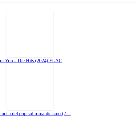
or You - The Hits (2024) FLAC
incita del pop sul romanticismo (2 ...