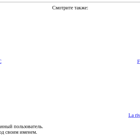
Смотрите также:
C
F
La riv
анный пользователь.
од своим именем.