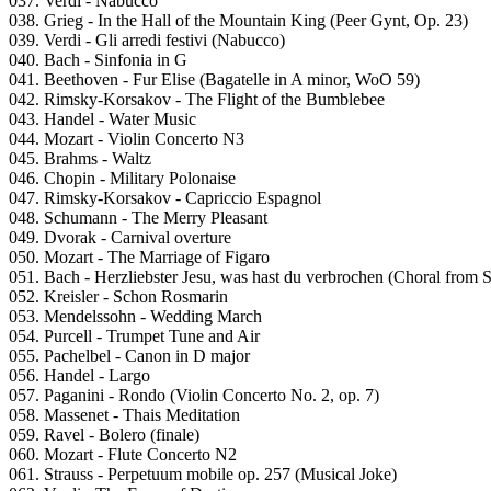
037. Verdi - Nabucco
038. Grieg - In the Hall of the Mountain King (Peer Gynt, Op. 23)
039. Verdi - Gli arredi festivi (Nabucco)
040. Bach - Sinfonia in G
041. Beethoven - Fur Elise (Bagatelle in A minor, WoO 59)
042. Rimsky-Korsakov - The Flight of the Bumblebee
043. Handel - Water Music
044. Mozart - Violin Concerto N3
045. Brahms - Waltz
046. Chopin - Military Polonaise
047. Rimsky-Korsakov - Capriccio Espagnol
048. Schumann - The Merry Pleasant
049. Dvorak - Carnival overture
050. Mozart - The Marriage of Figaro
051. Bach - Herzliebster Jesu, was hast du verbrochen (Choral from 
052. Kreisler - Schon Rosmarin
053. Mendelssohn - Wedding March
054. Purcell - Trumpet Tune and Air
055. Pachelbel - Canon in D major
056. Handel - Largo
057. Paganini - Rondo (Violin Concerto No. 2, op. 7)
058. Massenet - Thais Meditation
059. Ravel - Bolero (finale)
060. Mozart - Flute Concerto N2
061. Strauss - Perpetuum mobile op. 257 (Musical Joke)