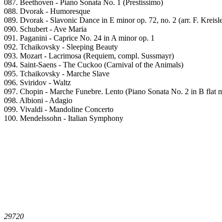
087. Beethoven - Piano Sonata No. 1 (Prestissimo)
088. Dvorak - Humoresque
089. Dvorak - Slavonic Dance in E minor op. 72, no. 2 (arr. F. Kreisle
090. Schubert - Ave Maria
091. Paganini - Caprice No. 24 in A minor op. 1
092. Tchaikovsky - Sleeping Beauty
093. Mozart - Lacrimosa (Requiem, compl. Sussmayr)
094. Saint-Saens - The Cuckoo (Carnival of the Animals)
095. Tchaikovsky - Marche Slave
096. Sviridov - Waltz
097. Chopin - Marche Funebre. Lento (Piano Sonata No. 2 in B flat m
098. Albioni - Adagio
099. Vivaldi - Mandoline Concerto
100. Mendelssohn - Italian Symphony
2972
0