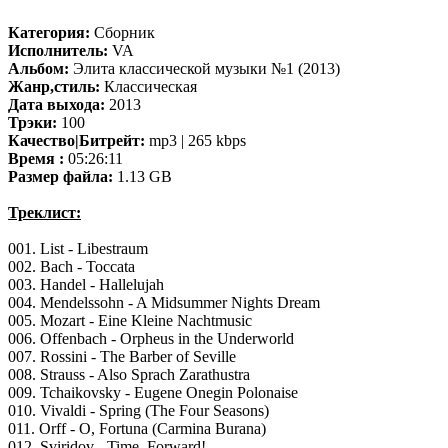
Категория:
Сборник
Исполнитель:
VA
Альбом:
Элита классической музыки №1 (2013)
Жанр,стиль:
Классическая
Дата выхода:
2013
Трэки:
100
Качество|Битрейт:
mp3 | 265 kbps
Время :
05:26:11
Размер файла:
1.13 GB
Треклист:
001. List - Libestraum
002. Bach - Toccata
003. Handel - Hallelujah
004. Mendelssohn - A Midsummer Nights Dream
005. Mozart - Eine Kleine Nachtmusic
006. Offenbach - Orpheus in the Underworld
007. Rossini - The Barber of Seville
008. Strauss - Also Sprach Zarathustra
009. Tchaikovsky - Eugene Onegin Polonaise
010. Vivaldi - Spring (The Four Seasons)
011. Orff - O, Fortuna (Carmina Burana)
012. Sviridov - Time, Forward!