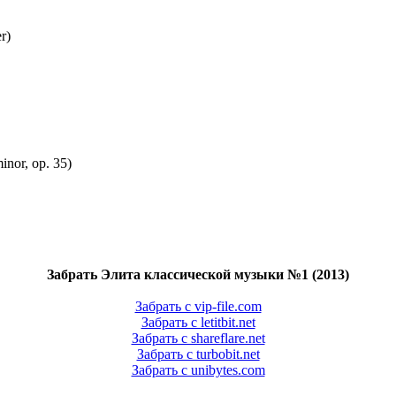
r)
inor, op. 35)
Забрать Элита классической музыки №1 (2013)
Забрать с vip-file.com
Забрать с letitbit.net
Забрать с shareflare.net
Забрать с turbobit.net
Забрать с unibytes.com