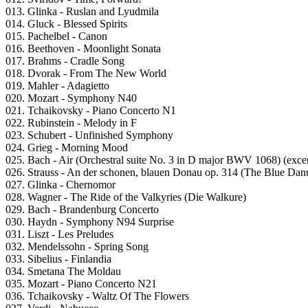
013. Glinka - Ruslan and Lyudmila
014. Gluck - Blessed Spirits
015. Pachelbel - Canon
016. Beethoven - Moonlight Sonata
017. Brahms - Cradle Song
018. Dvorak - From The New World
019. Mahler - Adagietto
020. Mozart - Symphony N40
021. Tchaikovsky - Piano Concerto N1
022. Rubinstein - Melody in F
023. Schubert - Unfinished Symphony
024. Grieg - Morning Mood
025. Bach - Air (Orchestral suite No. 3 in D major BWV 1068) (exce
026. Strauss - An der schonen, blauen Donau op. 314 (The Blue Dan
027. Glinka - Chernomor
028. Wagner - The Ride of the Valkyries (Die Walkure)
029. Bach - Brandenburg Concerto
030. Haydn - Symphony N94 Surprise
031. Liszt - Les Preludes
032. Mendelssohn - Spring Song
033. Sibelius - Finlandia
034. Smetana The Moldau
035. Mozart - Piano Concerto N21
036. Tchaikovsky - Waltz Of The Flowers