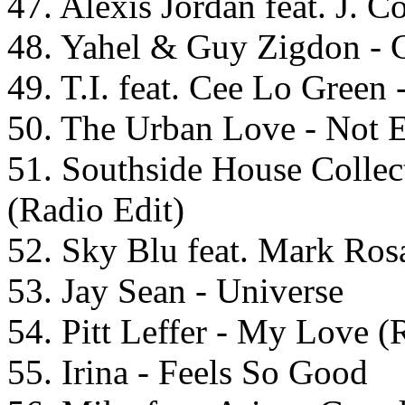
47. Alexis Jordan feat. J. C
48. Yahel & Guy Zigdon - C
49. T.I. feat. Cee Lo Green 
50. The Urban Love - Not E
51. Southside House Collecti
(Radio Edit)
52. Sky Blu feat. Mark Rosa
53. Jay Sean - Universe
54. Pitt Leffer - My Love (
55. Irina - Feels So Good