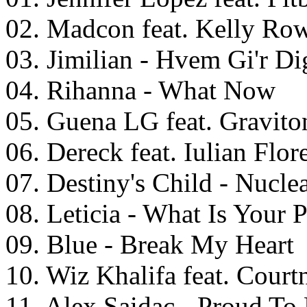
02. Madcon feat. Kelly Row
03. Jimilian - Hvem Gi'r D
04. Rihanna - What Now
05. Guena LG feat. Graviton
06. Dereck feat. Iulian Flo
07. Destiny's Child - Nucle
08. Leticia - What Is Your
09. Blue - Break My Heart
10. Wiz Khalifa feat. Court
11. Alex Saidac - Proud To