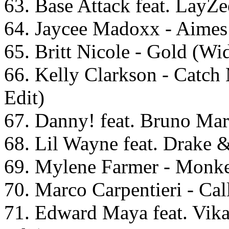
63. Base Attack feat. LayZe
64. Jaycee Madoxx - Aimes
65. Britt Nicole - Gold (Wi
66. Kelly Clarkson - Catc
Edit)
67. Danny! feat. Bruno Mars
68. Lil Wayne feat. Drake 
69. Mylene Farmer - Monk
70. Marco Carpentieri - Ca
71. Edward Maya feat. Vika