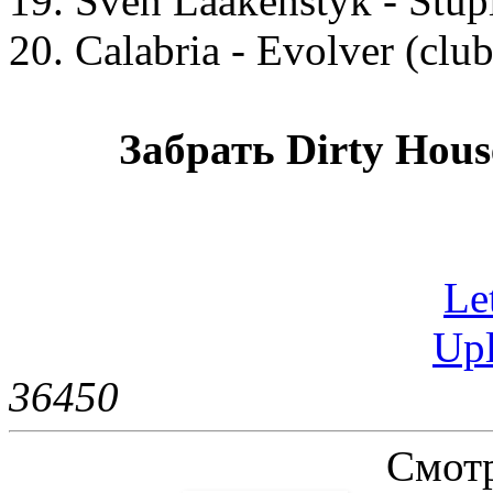
19. Sven Laakenstyk - Stup
20. Calabria - Evolver (clu
Забрать Dirty House 
Let
Upl
3645
0
Смотр