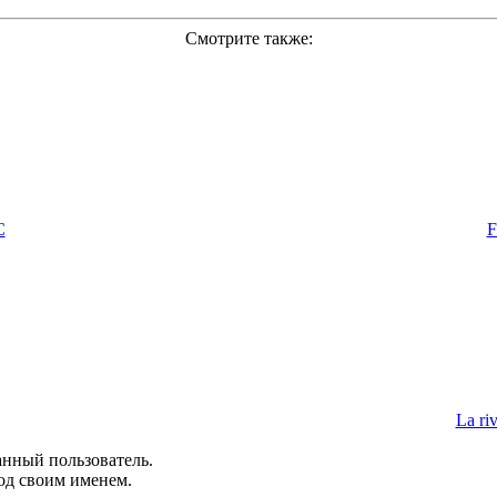
Смотрите также:
C
F
La riv
анный пользователь.
од своим именем.