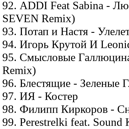
92. ADDI Feat Sabina - Л
SEVEN Remix)
93. Потап и Настя - Улеле
94. Игорь Крутой И Leon
95. Смысловые Галлюцина
Remix)
96. Блестящие - Зеленые Г
97. ИЯ - Костер
98. Филипп Киркоров - С
99. Perestrelki feat. Sound