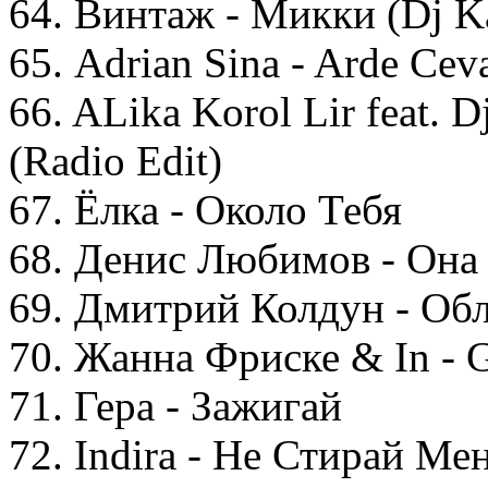
64. Винтаж - Микки (Dj K
65. Adrian Sina - Arde Cev
66. ALika Korol Lir feat.
(Radio Edit)
67. Ёлка - Около Тебя
68. Денис Любимов - Она
69. Дмитрий Колдун - Об
70. Жанна Фриске & In - G
71. Гера - Зажигай
72. Indira - Не Стирай Ме