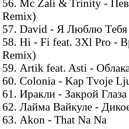
56. Mc Zali & Trinity - Пе
Remix)
57. David - Я Люблю Тебя
58. Hi - Fi feat. 3Xl Pro 
Remix)
59. Artik feat. Asti - Обла
60. Colonia - Kap Tvoje Lj
61. Иракли - Закрой Глаза
62. Лайма Вайкуле - Дико
63. Akon - That Na Na