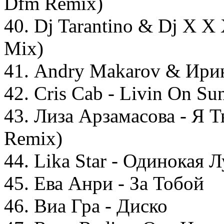
Dfm Remix)
40. Dj Tarantino & Dj X 
Mix)
41. Andry Makarov & Ирин
42. Cris Cab - Livin On Su
43. Лиза Арзамасова - Я Т
Remix)
44. Lika Star - Одинокая 
45. Ева Анри - За Тобой
46. Виа Гра - Диско