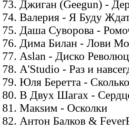
73. Джиган (Geegun) - Де
74. Валерия - Я Буду Жда
75. Даша Суворова - Ромо
76. Дима Билан - Лови М
77. Aslan - Диско Револю
78. A'Studio - Раз и навсег
79. Юля Беретта - Сколь
80. В Двух Шагах - Сердц
81. Макsим - Осколки
82. Антон Балков & Fever