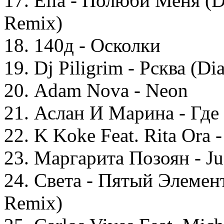
17. Elia - Полюби Меня (D
Remix)
18. 140д - Осколки
19. Dj Piligrim - Рсква (
20. Adam Nova - Neon
21. Аслан И Марина - Где
22. K Koke Feat. Rita Ora
23. Маргарита Позоян - Ju
24. Света - Пятый Элемент
Remix)