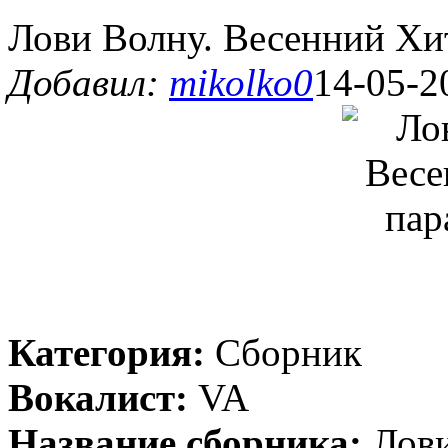
Лови Волну. Весенний Хит
Добавил:
mikolko0
14-05-2
Категория:
Сборник
Вокалист:
VA
Название сборника:
Лови