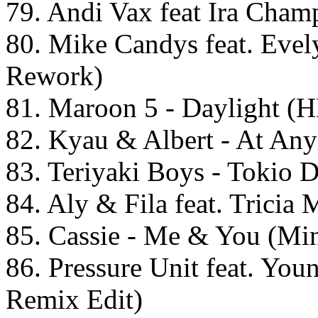
79. Andi Vax feat Ira Cham
80. Mike Candys feat. Evel
Rework)
81. Maroon 5 - Daylight (
82. Kyau & Albert - At An
83. Teriyaki Boys - Tokio
84. Aly & Fila feat. Trici
85. Cassie - Me & You (Mi
86. Pressure Unit feat. You
Remix Edit)