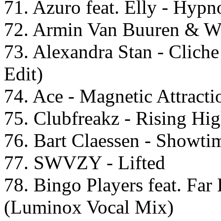
71. Azuro feat. Elly - Hyp
72. Armin Van Buuren & W
73. Alexandra Stan - Clic
Edit)
74. Ace - Magnetic Attracti
75. Clubfreakz - Rising Hi
76. Bart Claessen - Showti
77. SWVZY - Lifted
78. Bingo Players feat. Far
(Luminox Vocal Mix)