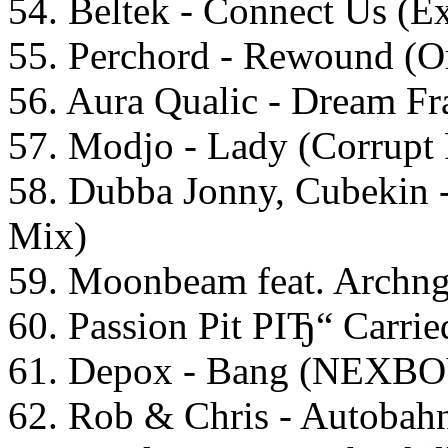
54. Beltek - Connect Us (E
55. Perchord - Rewound (O
56. Aura Qualic - Dream Fr
57. Modjo - Lady (Corrupt
58. Dubba Jonny, Cubekin 
Mix)
59. Moonbeam feat. Archn
60. Passion Pit РІЂ“ Carri
61. Depox - Bang (NEXB
62. Rob & Chris - Autobah