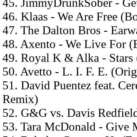
45. JimmyDrunkSober - Ge
46. Klaas - We Are Free (
47. The Dalton Bros - Earw
48. Axento - We Live For 
49. Royal K & Alka - Star
50. Avetto - L. I. F. E. (Ori
51. David Puentez feat. Ce
Remix)
52. G&G vs. Davis Redfiel
53. Tara McDonald - Give 