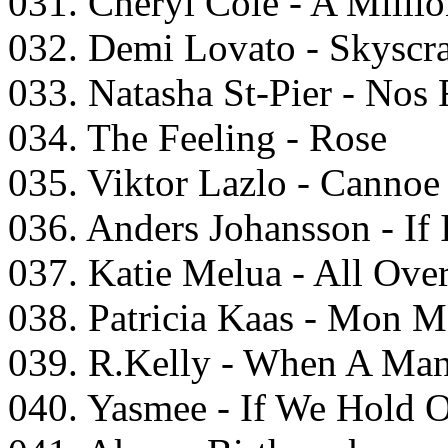
031. Cheryl Cole - A Millio
032. Demi Lovato - Skyscr
033. Natasha St-Pier - Nos
034. The Feeling - Rose
035. Viktor Lazlo - Cannoe
036. Anders Johansson - If I
037. Katie Melua - All Ove
038. Patricia Kaas - Mon 
039. R.Kelly - When A Man
040. Yasmee - If We Hold 