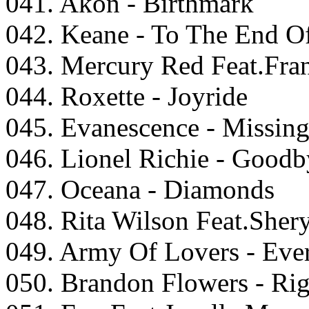
041. Akon - Birthmark
042. Keane - To The End O
043. Mercury Red Feat.Fran
044. Roxette - Joyride
045. Evanescence - Missin
046. Lionel Richie - Goodb
047. Oceana - Diamonds
048. Rita Wilson Feat.She
049. Army Of Lovers - Eve
050. Brandon Flowers - Ri