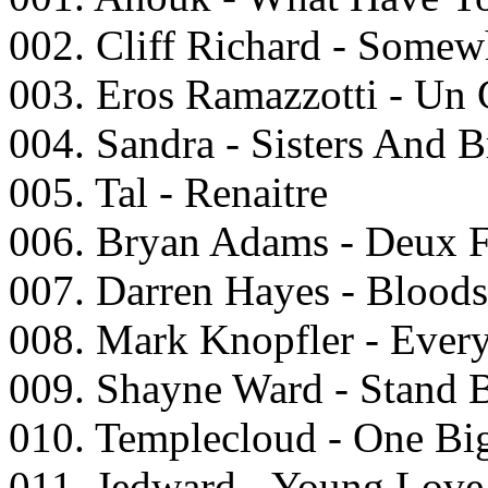
002. Cliff Richard - Some
003. Eros Ramazzotti - Un
004. Sandra - Sisters And B
005. Tal - Renaitre
006. Bryan Adams - Deux Fr
007. Darren Hayes - Bloods
008. Mark Knopfler - Ever
009. Shayne Ward - Stand
010. Templecloud - One Bi
011. Jedward - Young Love