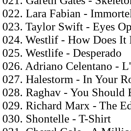
021. Gareth Gates - Skeleto
022. Lara Fabian - Immorte
023. Taylor Swift - Eyes O
024. Westlif - How Does It
025. Westlife - Desperado
026. Adriano Celentano - 
027. Halestorm - In Your 
028. Raghav - You Should
029. Richard Marx - The E
030. Shontelle - T-Shirt