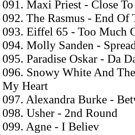
091. Maxi Priest - Close T
092. The Rasmus - End Of 
093. Eiffel 65 - Too Much
094. Molly Sanden - Spread
095. Paradise Oskar - Da 
096. Snowy White And The 
My Heart
097. Alexandra Burke - Be
098. Usher - 2nd Round
099. Agne - I Believ