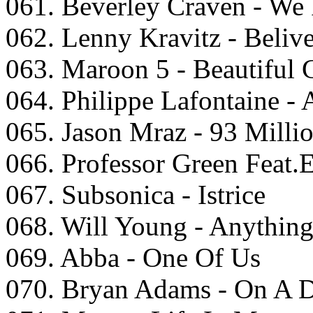
061. Beverley Craven - We
062. Lenny Kravitz - Beliv
063. Maroon 5 - Beautiful
064. Philippe Lafontaine - 
065. Jason Mraz - 93 Milli
066. Professor Green Feat.
067. Subsonica - Istrice
068. Will Young - Anything
069. Abba - One Of Us
070. Bryan Adams - On A 