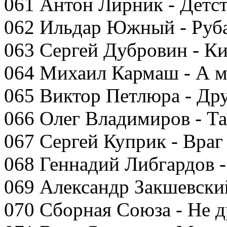
061 Антон Лирник - Детс
062 Ильдар Южный - Руб
063 Сергей Дубровин - Ки
064 Михаил Кармаш - А м
065 Виктор Петлюра - Др
066 Олег Владимиров - Та
067 Сергей Куприк - Враг
068 Геннадий Либгардов 
069 Александр Закшевски
070 Сборная Союза - Не д