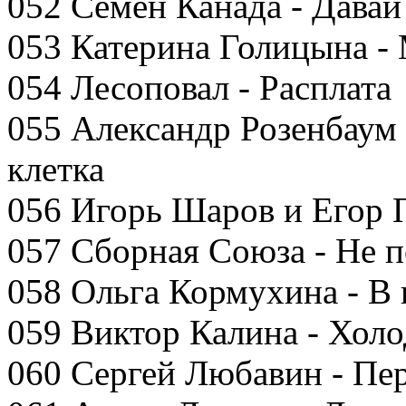
052 Семен Канада - Дава
053 Катерина Голицына -
054 Лесоповал - Расплата
055 Александр Розенбаум 
клетка
056 Игорь Шаров и Егор П
057 Сборная Союза - Не 
058 Ольга Кормухина - В
059 Виктор Калина - Холо
060 Сергей Любавин - Пе