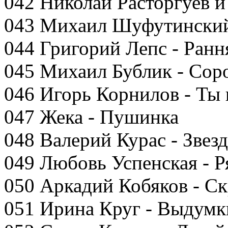
042 Николай Расторгуев и
043 Михаил Шуфутинский
044 Григорий Лепс - Ран
045 Михаил Бублик - Соро
046 Игорь Корнилов - Ты н
047 Жека - Пушинка
048 Валерий Курас - Звезд
049 Любовь Успенская - Р
050 Аркадий Кобяков - С
051 Ирина Круг - Выдумки