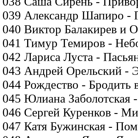
038 Саша Сирень - Прив
039 Александр Шапиро - 
040 Виктор Балакирев и 
041 Тимур Темиров - Неб
042 Лариса Луста - Пасья
043 Андрей Орельский - Э
044 Рождество - Бродить 
045 Юлиана Заболотская -
046 Сергей Куренков - Ми
047 Катя Бужинская - По