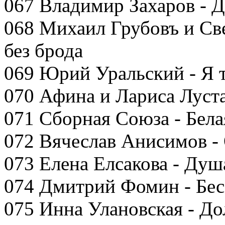
067 Владимир Захаров - Д
068 Михаил Грубовъ и Све
без брода
069 Юрий Уральский - Я т
070 Афина и Лариса Луст
071 Сборная Союза - Бела
072 Вячеслав Анисимов -
073 Елена Елсакова - Душ
074 Дмитрий Фомин - Бе
075 Инна Улановская - До