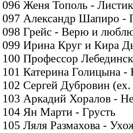
096 Женя Тополь - Листик
097 Александр Шапиро -
098 Грейс - Верю и любл
099 Ирина Круг и Кира Д
100 Профессор Лебедински
101 Катерина Голицына -
102 Сергей Дубровин (ex.
103 Аркадий Хоралов - Н
104 Ян Марти - Грусть
105 Ляля Размахова - Ухо