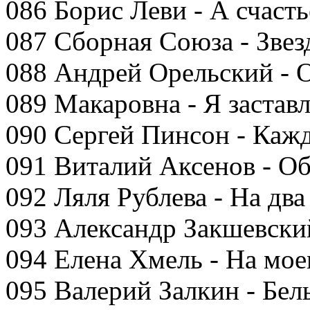
086 Борис Леви - А счаст
087 Сборная Союза - Звез
088 Андрей Орельский - 
089 Макаровна - Я застав
090 Сергей Пинсон - Каж
091 Виталий Аксенов - Об
092 Ляля Рублева - На два
093 Александр Закшевский
094 Елена Хмель - На мое
095 Валерий Залкин - Бел