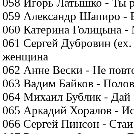
058 Игорь Латышко - Ты 
059 Александр Шапиро - 
060 Катерина Голицына -
061 Сергей Дубровин (ex.
женщина
062 Анне Вески - Не повт
063 Вадим Байков - Поло
064 Михаил Бублик - Дай
065 Аркадий Хоралов - И
066 Сергей Пинсон - Стаи