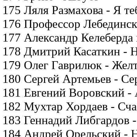
175 Ляля Размахова - Я т
176 Профессор Лебединск
177 Александр Келеберда 
178 Дмитрий Касаткин - 
179 Олег Гаврилюк - Жел
180 Сергей Артемьев - Се
181 Евгений Воровский - 
182 Мухтар Хордаев - Сча
183 Геннадий Либгардов -
184 Андрей Орельский - 