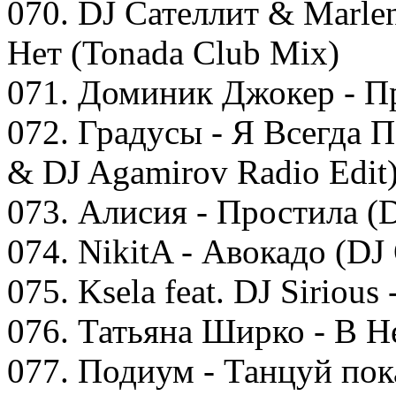
070. DJ Сателлит & Marlen
Нет (Tonada Club Mix)
071. Доминик Джокер - Пр
072. Градусы - Я Всегда 
& DJ Agamirov Radio Edit
073. Алисия - Простила (
074. NikitA - Авокадо (DJ
075. Ksela feat. DJ Sirious
076. Татьяна Ширко - В Н
077. Подиум - Танцуй пока