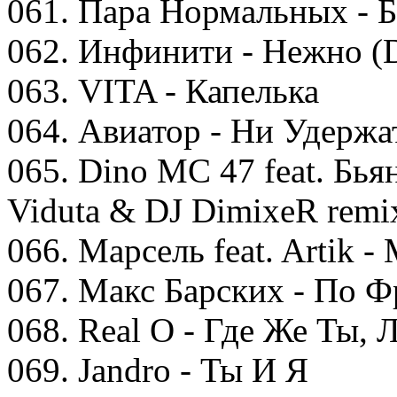
061. Пара Нормальных - Б
062. Инфинити - Нежно (
063. VITA - Капелька
064. Авиатор - Ни Удержа
065. Dino MC 47 feat. Бья
Viduta & DJ DimixeR remi
066. Марсель feat. Artik 
067. Макс Барских - По 
068. Real O - Где Же Ты,
069. Jandro - Ты И Я