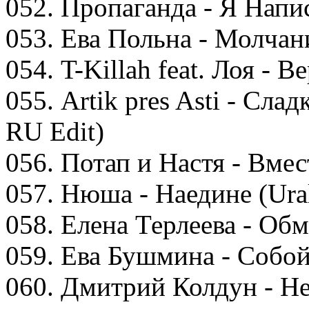
052. Пропаганда - Я Нап
053. Ева Польна - Молчан
054. T-Killah feat. Лоя 
055. Artik pres Asti - Сла
RU Edit)
056. Потап и Настя - Вмес
057. Нюша - Наедине (Ura
058. Елена Терлеева - Об
059. Ева Бушмина - Собо
060. Дмитрий Колдун - Не