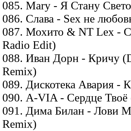
085. Mary - Я Стану Свет
086. Слава - Sex не любов
087. Мохито & NT Lex - С
Radio Edit)
088. Иван Дорн - Кричу
Remix)
089. Дискотека Авария - К.
090. A-VIA - Сердце Твоё
091. Дима Билан - Лови 
Remix)