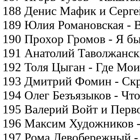
188 Денис Мафик и Сергей
189 Юлия Романовская - 
190 Прохор Громов - Я б
191 Анатолий Таволжански
192 Толя Цыган - Где Мои
193 Дмитрий Фомин - Ск
194 Олег Безъязыков - Ч
195 Валерий Войт и Перв
196 Максим Художников -
197 Рома Левобережный -