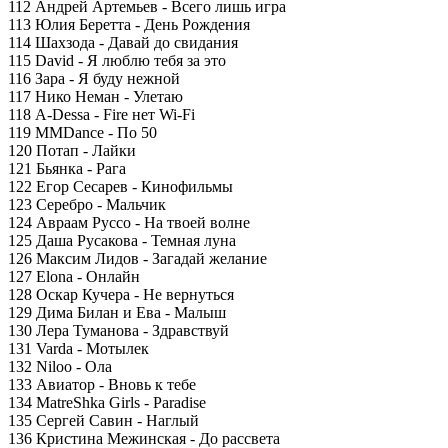
112 Андрей Артемьев - Всего лишь игра
113 Юлия Беретта - День Рождения
114 Шахзода - Давай до свидания
115 David - Я люблю тебя за это
116 Зара - Я буду нежной
117 Нико Неман - Улетаю
118 A-Dessa - Fire нет Wi-Fi
119 MMDance - По 50
120 Потап - Лайки
121 Бьянка - Рага
122 Егор Сесарев - Кинофильмы
123 Серебро - Мальчик
124 Авраам Руссо - На твоей волне
125 Даша Русакова - Темная луна
126 Максим Лидов - Загадай желание
127 Elona - Онлайн
128 Оскар Кучера - Не вернуться
129 Дима Билан и Ева - Малыш
130 Лера Туманова - Здравствуй
131 Varda - Мотылек
132 Niloo - Ола
133 Авиатор - Вновь к тебе
134 MatreShka Girls - Paradise
135 Сергей Савин - Наглый
136 Кристина Межинская - До рассвета