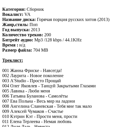
Категория:
Сборник
Вокалист:
VA
Название диска:
Горячая порция русских хитов (2013)
Жанр,стиль:
Поп
Год выпуска:
2013
Количество треков:
200
Битрейт аудио:
Mp3 /128 kbps / 44.1KHz
Время :
н/д
Размер файла:
704 MB
Треклист:
001 Жанна Фриске - Навсегда!
002 Лаурита - Новое поколение
003 A'Studio - Просто Прощай
004 Олег Яковлев - Танцуй Закрытыми Глазами
005 Лавика - Люби меня
006 Татьяна Буланова - Самолёты
007 Ева Польна - Весь мир на ладони
008 Ангелина Сланевская - Тебя мне так мало
009 Алексей Чумаков - Счастье
010 Кэтрин Кэт - Прости меня, прости
011 Елена Терлеева - Немая любовь
012 Диля Даль - Невеста