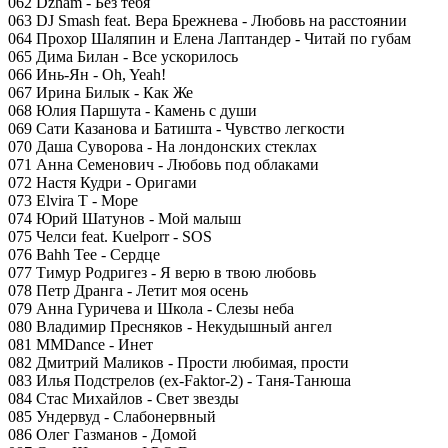
062 Dzham - Без тебя
063 DJ Smash feat. Вера Брежнева - Любовь на расстоянии
064 Прохор Шаляпин и Елена Лаптандер - Читай по губам
065 Дима Билан - Все ускорилось
066 Инь-Ян - Oh, Yeah!
067 Ирина Билык - Как Же
068 Юлия Паршута - Камень с души
069 Сати Казанова и Батишта - Чувство легкости
070 Даша Суворова - На лондонских стеклах
071 Анна Семенович - Любовь под облаками
072 Настя Кудри - Оригами
073 Elvira T - Море
074 Юрий Шатунов - Мой малыш
075 Челси feat. Kuelporr - SOS
076 Bahh Tee - Сердце
077 Тимур Родригез - Я верю в твою любовь
078 Петр Дранга - Летит моя осень
079 Анна Гуричева и Школа - Слезы неба
080 Владимир Пресняков - Некудышный ангел
081 MMDance - Инет
082 Дмитрий Маликов - Прости любимая, прости
083 Илья Подстрелов (ex-Faktor-2) - Таня-Танюша
084 Стас Михайлов - Свет звезды
085 Ундервуд - Слабонервный
086 Олег Газманов - Домой