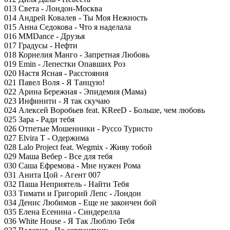
013 Света - Лондон-Москва
014 Андрей Ковалев - Ты Моя Нежность
015 Анна Седокова - Что я наделала
016 MMDance - Друзья
017 Градусы - Нефти
018 Корнелия Манго - Запретная Любовь
019 Emin - Лепестки Опавших Роз
020 Настя Ясная - Расстояния
021 Павел Воля - Я Танцую!
022 Арина Бережная - Эпидемия (Мама)
023 Инфинити - Я так скучаю
024 Алексей Воробьев feat. KReeD - Больше, чем любовь
025 Зара - Ради тебя
026 Отпетые Мошенники - Руссо Туристо
027 Elvira T - Одержима
028 Lalo Project feat. Wegmix - Живу тобой
029 Маша Вебер - Все для тебя
030 Саша Ефремова - Мне нужен Рома
031 Анита Цой - Агент 007
032 Паша Неприятель - Найти Тебя
033 Тимати и Григорий Лепс - Лондон
034 Денис Любимов - Еще не закончен бой
035 Елена Есенина - Синдерелла
036 White House - Я Так Люблю Тебя