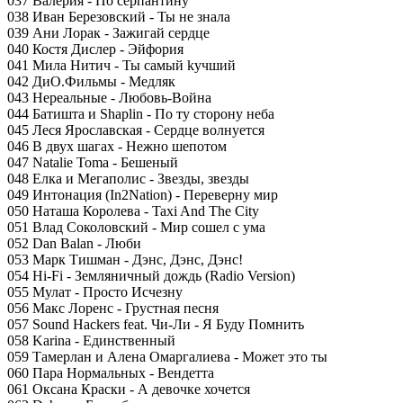
037 Валерия - По серпантину
038 Иван Березовский - Ты не знала
039 Ани Лорак - Зажигай сердце
040 Костя Дислер - Эйфория
041 Мила Нитич - Ты cамый kучший
042 ДиО.Фильмы - Медляк
043 Нереальные - Любовь-Война
044 Батишта и Shaplin - По ту сторону неба
045 Леся Ярославская - Сердце волнуется
046 В двух шагах - Нежно шепотом
047 Natalie Toma - Бешеный
048 Елка и Мегаполис - Звезды, звезды
049 Интонация (In2Nation) - Переверну мир
050 Наташа Королева - Taxi And The City
051 Влад Соколовский - Мир сошел с ума
052 Dan Balan - Люби
053 Марк Тишман - Дэнс, Дэнс, Дэнс!
054 Hi-Fi - Земляничный дождь (Radio Version)
055 Мулат - Просто Исчезну
056 Макс Лоренс - Грустная песня
057 Sound Hackers feat. Чи-Ли - Я Буду Помнить
058 Karina - Единственный
059 Тамерлан и Алена Омаргалиева - Может это ты
060 Пара Нормальных - Вендетта
061 Оксана Краски - А девочке хочется