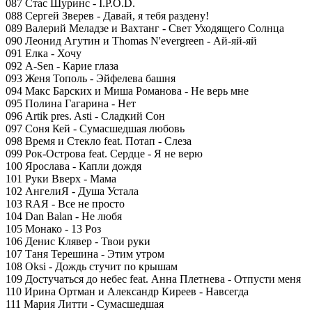
087 Стас Шуринс - I.P.O.D.
088 Сергей Зверев - Давай, я тебя раздену!
089 Валерий Меладзе и Вахтанг - Свет Уходящего Солнца
090 Леонид Агутин и Thomas N'evergreen - Ай-яй-яй
091 Елка - Хочу
092 A-Sen - Карие глаза
093 Женя Тополь - Эйфелева башня
094 Макс Барских и Миша Романова - Не верь мне
095 Полина Гагарина - Нет
096 Artik pres. Asti - Сладкий Сон
097 Соня Кей - Сумасшедшая любовь
098 Время и Стекло feat. Потап - Слеза
099 Рок-Острова feat. Cердце - Я не верю
100 Ярослава - Капли дождя
101 Руки Вверх - Мама
102 АнгелиЯ - Душа Устала
103 RAЯ - Все не просто
104 Dan Balan - Не любя
105 Монако - 13 Роз
106 Денис Клявер - Твои руки
107 Таня Терешина - Этим утром
108 Oksi - Дождь стучит по крышам
109 Достучаться до небес feat. Анна Плетнева - Отпусти меня
110 Ирина Ортман и Александр Киреев - Навсегда
111 Мария Литти - Сумасшедшая