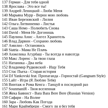
137 Герман - Для тебя одной
138 Ярослава - Это все ты!
139 Андрей Леницкий - Люби Меня
140 Марьяна Мурр - Верни мою любовь
141 Иван Березовский - Лилия
142 Ольга Литвиненко - Листья
143 Саша Немо - Полюбить Снова
144 David - Меня Не Догонишь
145 Паулина Анис - Ангел Хранитель
146 Влад Дарвин - Сохраню любовь
147 Амилио - Остановись
148 Siatria - Мама Не Плачь
149 Анжелика Агурбаш - Ты всегда и навсегда
150 Макс Лоренс - За твои глаза
151 Натаника - Два неба
152 Владимир Рудковский - Ищу Тебя
153 Стас Пьеха - Старая история
154 DJ Yankovski feat. Пропаганда - Горностай (Gangnam Style)
155 Lайт - Игра (Я Люблю Тебя)
156 Винтаж и Рома Кенга - Танцуй в последний раз
157 SounmaniЯ - Твоя вселенная
158 Жека Баянист - Bara Bara Bere Bere (Russian Version)
159 Сафари - На Волне
160 Зара - Любовь Как Погода
161 Мари Краймбрери - Смогу ли я без тебя