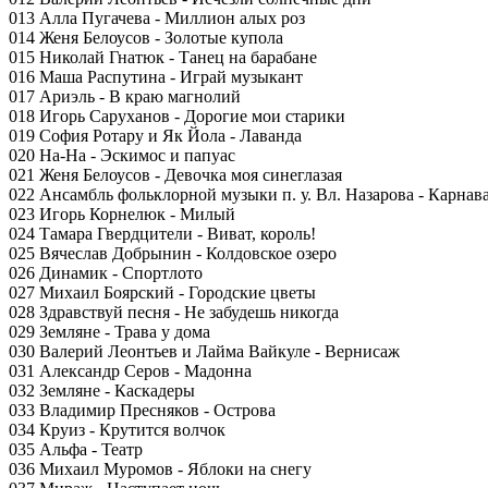
013 Алла Пугачева - Миллион алых роз
014 Женя Белоусов - Золотые купола
015 Николай Гнатюк - Танец на барабане
016 Маша Распутина - Играй музыкант
017 Ариэль - В краю магнолий
018 Игорь Саруханов - Дорогие мои старики
019 София Ротару и Як Йола - Лаванда
020 На-На - Эскимос и папуас
021 Женя Белоусов - Девочка моя синеглазая
022 Ансамбль фольклорной музыки п. у. Вл. Назарова - Карнав
023 Игорь Корнелюк - Милый
024 Тамара Гвердцители - Виват, король!
025 Вячеслав Добрынин - Колдовское озеро
026 Динамик - Спортлото
027 Михаил Боярский - Городские цветы
028 Здравствуй песня - Не забудешь никогда
029 Земляне - Трава у дома
030 Валерий Леонтьев и Лайма Вайкуле - Вернисаж
031 Александр Серов - Мадонна
032 Земляне - Каскадеры
033 Владимир Пресняков - Острова
034 Круиз - Крутится волчок
035 Альфа - Театр
036 Михаил Муромов - Яблоки на снегу