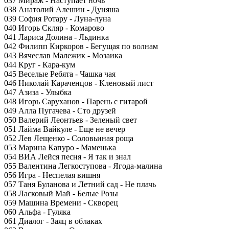
037 Мираж - Наступает ночь
038 Анатолий Алешин - Дуняша
039 София Ротару - Луна-луна
040 Игорь Скляр - Комарово
041 Лариса Долина - Льдинка
042 Филипп Киркоров - Бегущая по волнам
043 Вячеслав Малежик - Мозаика
044 Круг - Кара-кум
045 Веселые Ребята - Чашка чая
046 Николай Караченцов - Кленовый лист
047 Азиза - Улыбка
048 Игорь Саруханов - Парень с гитарой
049 Алла Пугачева - Сто друзей
050 Валерий Леонтьев - Зеленый свет
051 Лайма Вайкуле - Еще не вечер
052 Лев Лещенко - Соловьиная роща
053 Марина Капуро - Маменька
054 ВИА Лейся песня - Я так и знал
055 Валентина Легкоступова - Ягода-малина
056 Игра - Неспелая вишня
057 Таня Буланова и Летний сад - Не плачь
058 Ласковый Май - Белые Розы
059 Машина Времени - Скворец
060 Альфа - Гуляка
061 Диалог - Заяц в облаках