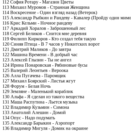
112 София Ротару - Магазин Цветы
113 Михаил Муромов - Странная Женщина
114 Воскресение - Один взгляд назад (Ветерок)
115 Александр Рыбкин и Рандеву - Кавалер (Пройду один мимо
116 Крис Кельми - Ночное рандеву
117 Аркадий Хоралов - Заброшенный лес
118 Сергей Беликов - Снится мне деревня
119 Филипп Киркоров - Кто создал тебя такую
120 Синяя Птица - В 7 часов у Никитских ворот
121 Дмитрий Маликов - До завтра
122 Машина Времени - В добрый час
123 Алексей Глызин - Ты не ангел
124 Ирина Понаровская - Рябиновые бусы
125 Валерий Леонтьев - Вероока
126 Алла Пугачева - Паромщик
127 Михаил Боярский - Листья жгут
128 Форум - Белая Ночь
129 Земляне - Маленький кораблик
130 Альфа - Я сделан из такого вещества
131 Маша Распутина - Льется музыка
132 Владимир Кузьмин - Симона
133 Анатолий Алешин - Домой
134 Опус - Надо подумать
135 Александр Барыкин - Аэропорт
136 Владимир Мигуля - Домик на окраине