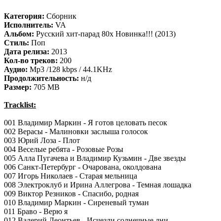
Категория:
Сборник
Исполнитель:
VA
Альбом:
Русский хит-парад 80х Новинка!!! (2013)
Стиль:
Поп
Дата релиза:
2013
Кол-во треков:
200
Аудио:
Mp3 /128 kbps / 44.1KHz
Продолжительность:
н/д
Размер:
705 MB
Tracklist:
001 Владимир Маркин - Я готов целовать песок
002 Верасы - Малиновки заслыша голосок
003 Юрий Лоза - Плот
004 Веселые ребята - Розовые Розы
005 Алла Пугачева и Владимир Кузьмин - Две звезды
006 Санкт-Петербург - Очарована, околдована
007 Игорь Николаев - Старая мельница
008 Электроклуб и Ирина Аллегрова - Темная лошадка
009 Виктор Резников - Спасибо, родная
010 Владимир Маркин - Сиреневый туман
011 Браво - Верю я
012 Валерий Леонтьев - Исчезли солнечные дни