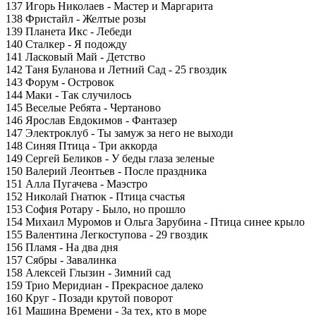
137 Игорь Николаев - Мастер и Маргарита
138 Фристайл - Желтые розы
139 Планета Икс - Лебеди
140 Сталкер - Я подожду
141 Ласковый Май - Детство
142 Таня Буланова и Летний Сад - 25 гвоздик
143 Форум - Островок
144 Маки - Так случилось
145 Веселые Ребята - Чертаново
146 Ярослав Евдокимов - Фантазер
147 Электроклуб - Ты замуж за него не выходи
148 Синяя Птица - Три аккорда
149 Сергей Беликов - У беды глаза зеленые
150 Валерий Леонтьев - После праздника
151 Алла Пугачева - Маэстро
152 Николай Гнатюк - Птица счастья
153 София Ротару - Было, но прошло
154 Михаил Муромов и Ольга Зарубина - Птица синее крыло
155 Валентина Легкоступова - 29 гвоздик
156 Пламя - На два дня
157 Сябры - Завалинка
158 Алексей Глызин - Зимний сад
159 Трио Меридиан - Прекрасное далеко
160 Круг - Позади крутой поворот
161 Машина Времени - За тех, кто в море