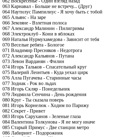
062 Воскресенье - Один взгляд назад
063 Карнавал - Больше не встречу... (Друг)
064 Наутилус Пампилиус - Я хочу быть с тобой
065 Альянс - На заре
066 Земляне - Взлетная полоса
067 Александр Малинин - Пилигримы
068 Электроклуб - Кони в яблоках
069 Наталья Нурмухамедова - Зависит от тебя
070 Веселые ребята - Бологое
071 Владимир Пресняков - Недотрога
072 Александр Кальянов - Путана
073 Левон Варданян - Филин
074 Игорь Тальков - Спасательный круг
075 Валерий Леонтьев - Куда уехал цирк
076 Алла Пугачева - Старинные часы
077 Зодиак - Рок во льдах
078 Игорь Скляр - Понедельник
079 Людмила Сенчина - День рождения
080 Круг - Ты сказала поверь
081 Игорь Корнелюк - Ходим по Парижу
082 Секрет - Привет
083 Игорь Саруханов - Зеленые глаза
084 Валентина Толкунова - Я не могу иначе
085 Старый Примус - Две станции метро
086 Лабиринт - Подорожник