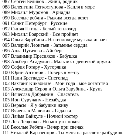
087 Сергей Беликов - Живи, родник
088 Валентина Легкоступова - Капля в море
089 Михаил Муромов - Ариадна
090 Веселые ребята - Рыжим всегда везет
091 Санкт-Петербург - Русские
092 Синяя Птица - Белый теплоход
093 Михаил Боярский - Все пройдет
094 Ольга Зарубина - На теплоходе музыка играет
095 Валерий Леонтьев - Затменье сердца
096 Алла Пугачева - Айсберг
097 Владимир Пресняков - Бабушка
098 Альберт Асадулин - Мальчик с девочкой дружил
099 София Ротару - Хуторянка
100 Юрий Антонов - Поверь в мечту
101 Нани Брегвадзе - Снегопад
102 Вахтанг Кикабидзе - Мои года - мое богатство
103 Александр Серов и Ольга Зарубина - Круиз
104 Вячеслав Добрынин - Спасатель
105 Ион Суручану - Незабудка
106 Верасы - Я у бабушки живу
107 Вячеслав Малежик - Гадалка
108 Лайма Вайкуле - Ночной костер
109 Лев Лещенко - Ни минуты покоя
110 Веселые Ребята - Вечер при свечах
111 Николай Караченцов - Ты меня на рассвете разбудишь