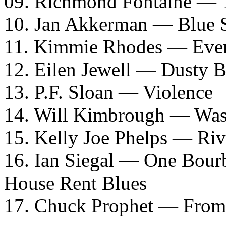
09. Richmond Fontaine — 
10. Jan Akkerman — Blue 
11. Kimmie Rhodes — Ever
12. Eilen Jewell — Dusty 
13. P.F. Sloan — Violence
14. Will Kimbrough — Was
15. Kelly Joe Phelps — Riv
16. Ian Siegal — One Bour
House Rent Blues
17. Chuck Prophet — From