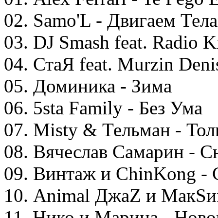
02. Samo'L - Двигаем Тел
03. DJ Smash feat. Radio K
04. СтаЯ feat. Murzin Deni
05. Доминика - Зима
06. 5sta Family - Без Ума
07. Misty & Тельман - То
08. Вячеслав Самарин - С
09. Винтаж и ChinKong -
10. Animal ДжаZ и МакSи
11. Нико и Марина - Ново