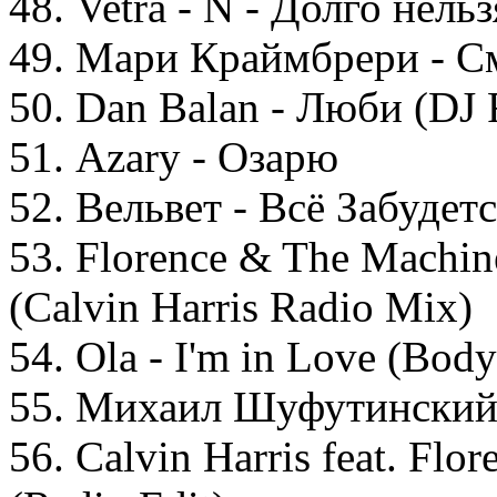
48. Vetra - N - Долго нельз
49. Мари Краймбрери - С
50. Dan Balan - Люби (DJ 
51. Azary - Озарю
52. Вельвет - Всё Забудет
53. Florence & The Machi
(Calvin Harris Radio Mix)
54. Ola - I'm in Love (Bod
55. Михаил Шуфутинский 
56. Calvin Harris feat. Flo