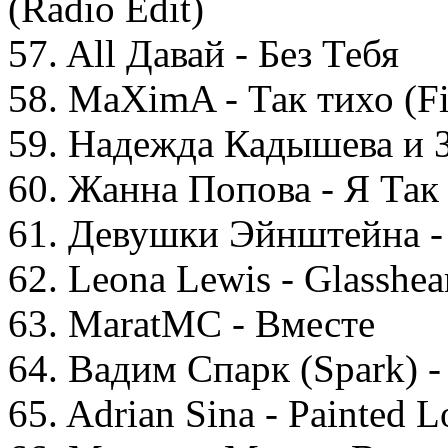
(Radio Edit)
57. All Давай - Без Тебя
58. MaXimA - Так тихо (Fid
59. Надежда Кадышева и 
60. Жанна Попова - Я Та
61. Девушки Эйнштейна 
62. Leona Lewis - Glasshea
63. MaratMC - Вместе
64. Вадим Спарк (Spark) -
65. Adrian Sina - Painted L