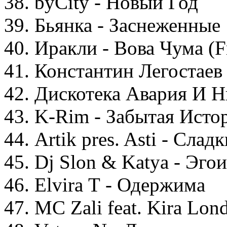
38. byCity - Новый Год
39. Бьянка - Заснеженные
40. Иракли - Вова Чума (F
41. Константин Легостаев
42. Дискотека Авария И Н
43. K-Rim - Забытая Исто
44. Artik pres. Asti - Слад
45. Dj Slon & Katya - Эгои
46. Elvira Т - Одержима
47. MC Zali feat. Kira Lo