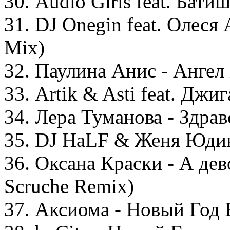
30. Audio Girls feat. Бати
31. DJ Onegin feat. Олеся
Mix)
32. Паулина Анис - Ангел
33. Artik & Asti feat. Джи
34. Лера Туманова - Здрав
35. DJ HaLF & Женя Юди
36. Оксана Краски - А дев
Scruche Remix)
37. Аксиома - Новый Год