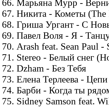
66. Марьяна Мурр - Верн
67. Никита - Кометы (The 
68. Гриша Ургант - С Но
69. Павел Воля - Я - Танц
70. Arash feat. Sean Paul 
71. Stereo - Белый cнег (
72. Dzham - Без Тебя
73. Елена Терлеева - Цепи
74. Барби - Когда ты рядо
75. Sidney Samson feat. Wi