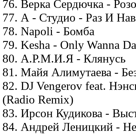
76. Верка Сердючка - Розо
77. А - Студио - Раз И Нав
78. Napoli - Бомба
79. Kesha - Only Wanna D
80. А.Р.М.И.Я - Клянусь
81. Майя Алимутаева - Бе
82. DJ Vengerov feat. Нэн
(Radio Remix)
83. Ирсон Кудикова - Выс
84. Андрей Леницкий - Н