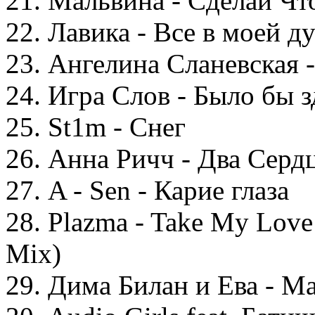
21. Мальвина - Сделай Ч
22. Лавика - Все в моей д
23. Ангелина Сланевская 
24. Игра Слов - Было бы 
25. St1m - Снег
26. Анна Ричч - Два Серд
27. A - Sen - Карие глаза
28. Plazma - Take My Love
Mix)
29. Дима Билан и Ева - 