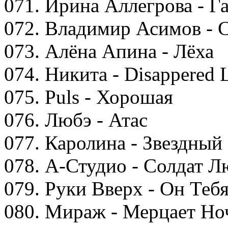
071. Ирина Аллегрова - Г
072. Владимир Асимов - 
073. Алёна Апина - Лёха
074. Никита - Disappered L
075. Puls - Хорошая
076. Любэ - Атас
077. Каролина - Звездный
078. А-Студио - Солдат 
079. Руки Вверх - Он Теб
080. Мираж - Мерцает Но