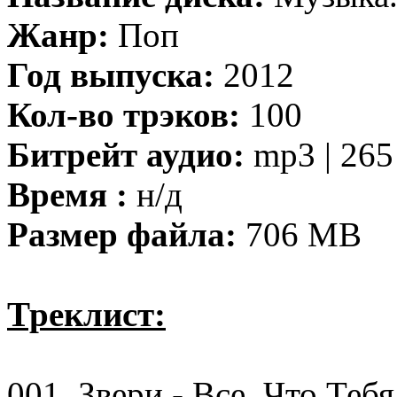
Жанр:
Поп
Год выпуска:
2012
Кол-во трэков:
100
Битрейт аудио:
mp3 | 265
Время :
н/д
Размер файла:
706 MB
Треклист:
001. Звери - Все, Что Тебя