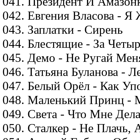
041. Президент И Амазонк
042. Евгения Власова - Я
043. Заплатки - Сирень
044. Блестящие - За Четы
045. Демо - Не Ругай Мен
046. Татьяна Буланова - Л
047. Белый Орёл - Как Уп
048. Маленький Принц - 
049. Света - Что Мне Дел
050. Сталкер - Не Плачь, 