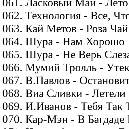
061. Ласковый Май - Лето
062. Технология - Все, Ч
063. Кай Метов - Роза Ча
064. Шура - Нам Хорошо
065. Шура - Не Верь Слез
066. Мумий Тролль - Уте
067. В.Павлов - Останови
068. Виа Сливки - Летели
069. И.Иванов - Тебя Так 
070. Кар-Мэн - В Багдаде