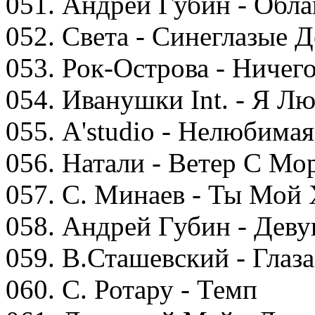
051. Андрей Губин - Обла
052. Света - Синеглазые 
053. Рок-Острова - Ничег
054. Иванушки Int. - Я Л
055. A'studio - Нелюбимая
056. Натали - Ветер С Мо
057. С. Минаев - Ты Мой
058. Андрей Губин - Дев
059. В.Сташевский - Глаз
060. С. Ротару - Темп