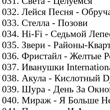
031. Света - Целуемся
032. Лейся Песня - Обруч
033. Стелла - Позови
034. Hi-Fi - Седьмой Лепе
035. Звери - Районы-Квар
036. Фристайл - Желтые 
037. Иванушки Internation
038. Акула - Кислотный D
039. Шура - День За Окн
040. Мираж - Я Больше 