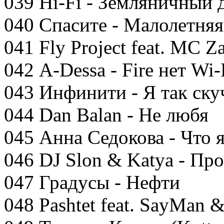
039 Hi-Fi - Земляничный д
040 Спасите - Малолетняя
041 Fly Project feat. MC Za
042 A-Dessa - Fire нет Wi-
043 Инфинити - Я так ск
044 Dan Balan - Не любя
045 Анна Седокова - Что 
046 DJ Slon & Katya - Про
047 Градусы - Нефти
048 Pashtet feat. SayMan 