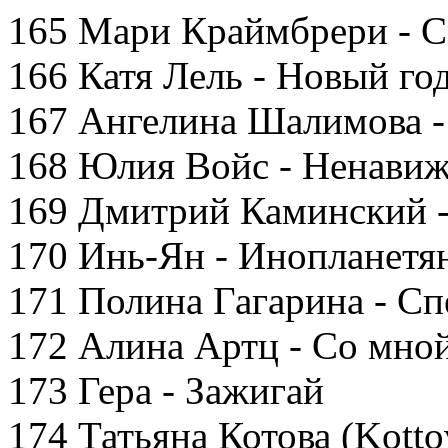
165 Мари Краймбрери - См
166 Катя Лель - Новый го
167 Ангелина Шалимова -
168 Юлия Войс - Ненави
169 Дмитрий Каминский -
170 Инь-Ян - Инопланетя
171 Полина Гагарина - Сп
172 Алина Артц - Со мной
173 Гера - Зажигай
174 Татьяна Котова (Kotto