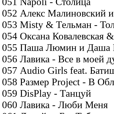
051 Napoli - Столица
052 Алекс Малиновский и
053 Misty & Тельман - То
054 Оксана Ковалевская &
055 Паша Люмин и Даша 
056 Лавика - Все в моей 
057 Audio Girls feat. Бати
058 Размер Project - В Об
059 DisPlay - Танцуй
060 Лавика - Люби Меня