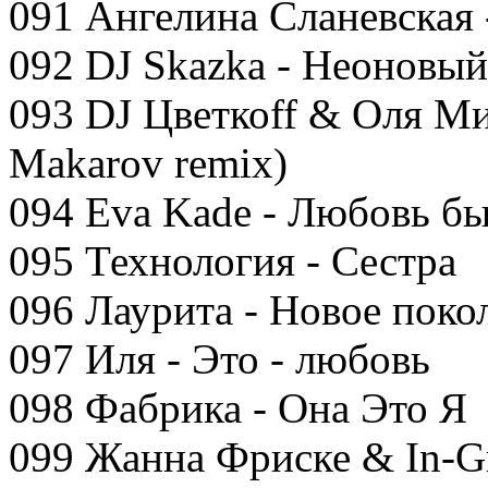
091 Ангелина Сланевская 
092 DJ Skazka - Неоновый
093 DJ Цветкоff & Оля Ми
Makarov remix)
094 Eva Kade - Любовь б
095 Технология - Сестра
096 Лаурита - Новое поко
097 Иля - Это - любовь
098 Фабрика - Она Это Я
099 Жанна Фриске & In-Gr