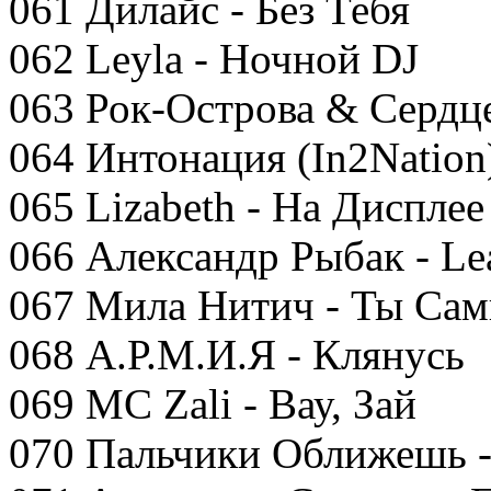
061 Дилайс - Без Тебя
062 Leyla - Ночной DJ
063 Рок-Острова & Сердц
064 Интонация (In2Nation
065 Lizabeth - На Дисплее
066 Александр Рыбак - Le
067 Мила Нитич - Ты Са
068 А.Р.М.И.Я - Клянусь
069 MC Zali - Вау, Зай
070 Пальчики Оближешь 