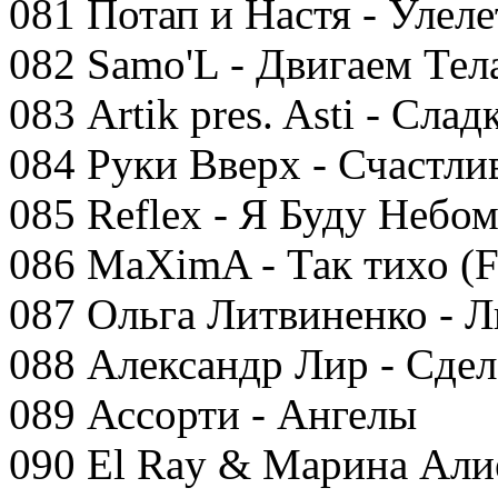
081 Потап и Настя - Улеле
082 Samo'L - Двигаем Тел
083 Artik pres. Asti - Сла
084 Руки Вверх - Счастли
085 Reflex - Я Буду Небом
086 MaXimA - Так тихо (Fi
087 Ольга Литвиненко - Л
088 Александр Лир - Сде
089 Ассорти - Ангелы
090 El Ray & Марина Али