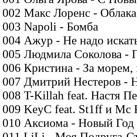
002 Макс Лоренс - Облака
003 Napoli - Бомба
004 Ажур - Не надо искат
005 Людмила Соколова - 
006 Кристина - За морем,
007 Дмитрий Нестеров - 
008 T-Killah feat. Настя 
009 KeyC feat. St1ff и M
010 Аксиома - Новый Год
011 LiLi - Моя Подруга-С