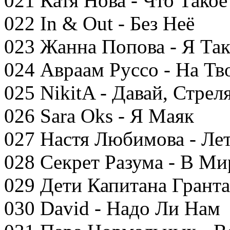
021 Катя Нова - Что Тако
022 In & Out - Без Неё
023 Жанна Попова - Я Та
024 Авраам Руссо - На Тв
025 NikitA - Давай, Стрел
026 Sara Oks - Я Маяк
027 Настя Любимова - Ле
028 Секрет Разума - В М
029 Дети Капитана Гранта
030 David - Надо Ли Нам