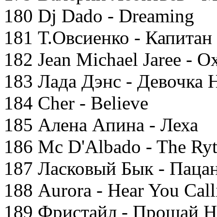
180 Dj Dado - Dreaming
181 Т.Овсиенко - Капитан
182 Jean Michael Jaree - O
183 Лада Дэнс - Девочка 
184 Cher - Believe
185 Алена Апина - Леха
186 Mc D'Albado - The Ry
187 Ласковый Бык - Паца
188 Aurora - Hear You Call
189 Фристайл - Прощай Н