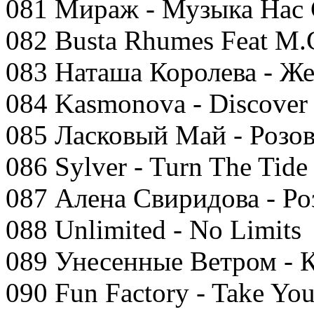
081 Мираж - Музыка Нас 
082 Busta Rhumes Feat M.
083 Наташа Королева - Ж
084 Kasmonova - Discover
085 Ласковый Май - Розо
086 Sylver - Turn The Tide
087 Алена Свиридова - Р
088 Unlimited - No Limits
089 Унесенные Ветром - 
090 Fun Factory - Take Yo