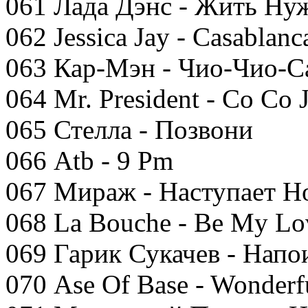
061 Лада Дэнс - Жить Ну
062 Jessica Jay - Casablanc
063 Кар-Мэн - Чио-Чио-С
064 Mr. President - Co Co
065 Стелла - Позвони
066 Atb - 9 Pm
067 Мираж - Наступает Н
068 La Bouche - Be My Lo
069 Гарик Сукачев - Нап
070 Ase Of Base - Wonderfu