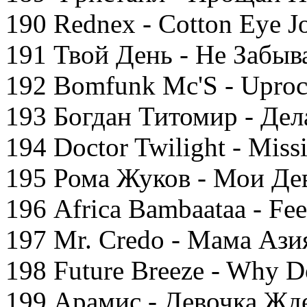
190 Rednex - Cotton Eye J
191 Твой День - Не Забыв
192 Bomfunk Mc'S - Uproc
193 Богдан Титомир - Дел
194 Doctor Twilight - Miss
195 Рома Жуков - Мои Де
196 Africa Bambaataa - Fe
197 Mr. Credo - Мама Ази
198 Future Breeze - Why 
199 Арамис - Девочка Жд