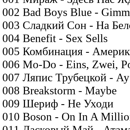
002 Bad Boys Blue - Gim
003 Сладкий Сон - На Бе
004 Benefit - Sex Sells
005 Комбинация - Америк
006 Mo-Do - Eins, Zwei, Po
007 Ляпис Трубецкой - Ау
008 Breakstorm - Maybe
009 Шериф - Не Уходи
010 Boson - On In A Milli
011 Ласковый Май - Атам