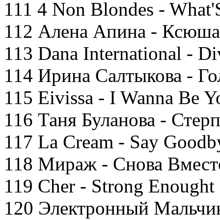
111 4 Non Blondes - What'
112 Алена Апина - Ксюша
113 Dana International - Di
114 Ирина Салтыкова - Го
115 Eivissa - I Wanna Be Y
116 Таня Буланова - Стер
117 La Cream - Say Goodb
118 Мираж - Снова Вмест
119 Cher - Strong Enought
120 Электронный Мальчик