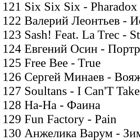
121 Six Six Six - Pharadox
122 Валерий Леонтьев - 
123 Sash! Feat. La Trec - S
124 Евгений Осин - Порт
125 Free Bee - True
126 Сергей Минаев - Воя
127 Soultans - I Can'T Ta
128 На-На - Фаина
129 Fun Factory - Pain
130 Анжелика Варум - З