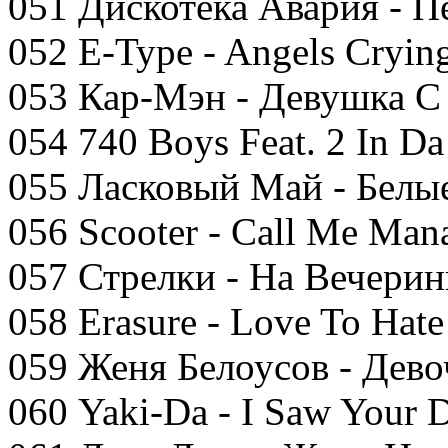
051 Дискотека Авария - П
052 E-Type - Angels Cryin
053 Кар-Мэн - Девушка С
054 740 Boys Feat. 2 In 
055 Ласковый Май - Белы
056 Scooter - Call Me Man
057 Стрелки - На Вечерин
058 Erasure - Love To Hat
059 Женя Белоусов - Дево
060 Yaki-Da - I Saw Your 