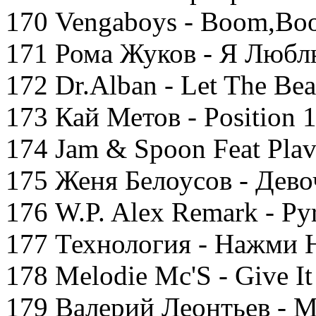
170 Vengaboys - Boom,B
171 Рома Жуков - Я Любл
172 Dr.Alban - Let The Be
173 Кай Метов - Position 
174 Jam & Spoon Feat Plavk
175 Женя Белоусов - Дев
176 W.P. Alex Remark - Py
177 Технология - Нажми 
178 Melodie Mc'S - Give I
179 Валерий Леонтьев - 