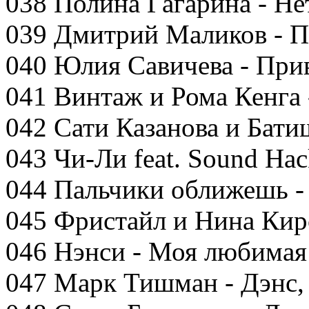
038 Полина Гагарина - Не
039 Дмитрий Маликов - П
040 Юлия Савичева - При
041 Винтаж и Рома Кенга 
042 Сати Казанова и Бати
043 Чи-Ли feat. Sound Ha
044 Пальчики оближешь -
045 Фристайл и Нина Кир
046 Нэнси - Моя любима
047 Марк Тишман - Дэнс, 