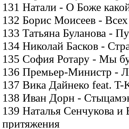
131 Натали - О Боже како
132 Борис Моисеев - Всех
133 Татьяна Буланова - П
134 Николай Басков - Стр
135 София Ротару - Мы б
136 Премьер-Министр - 
137 Вика Дайнеко feat. T-
138 Иван Дорн - Стыцамэ
139 Наталья Сенчукова и 
притяжения