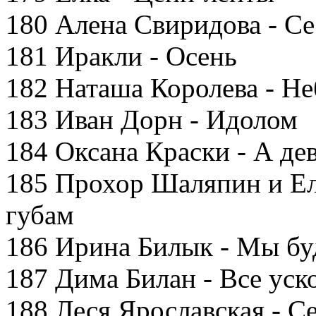
180 Алена Свиридова - Се
181 Иракли - Осень
182 Наташа Королева - Не
183 Иван Дорн - Идолом
184 Оксана Краски - А де
185 Прохор Шаляпин и Ел
губам
186 Ирина Билык - Мы бу
187 Дима Билан - Все уск
188 Леся Ярославская - С