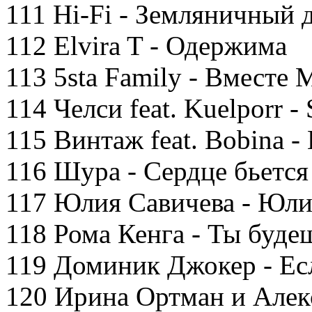
111 Hi-Fi - Земляничный 
112 Elvira T - Одержима
113 5sta Family - Вместе
114 Челси feat. Kuelporr -
115 Винтаж feat. Bobina -
116 Шура - Сердце бьется
117 Юлия Савичева - Юли
118 Рома Кенга - Ты буде
119 Доминик Джокер - Ес
120 Ирина Ортман и Алекс