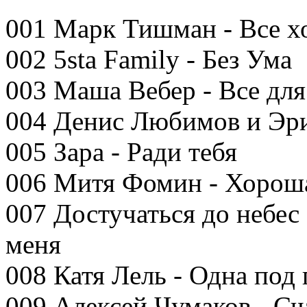
001 Марк Тишман - Все х
002 5sta Family - Без Ума
003 Маша Вебер - Все для
004 Денис Любимов и Эри
005 Зара - Ради тебя
006 Митя Фомин - Хорош
007 Достучаться до небес 
меня
008 Катя Лель - Одна под
009 Алексей Чумаков - Сч