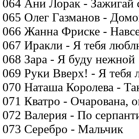
064 Ани Лорак - Зажигай 
065 Олег Газманов - Дом
066 Жанна Фриске - Навсе
067 Иракли - Я тебя люб
068 Зара - Я буду нежной
069 Руки Вверх! - Я тебя
070 Наташа Королева - Та
071 Кватро - Очарована, 
072 Валерия - По серпант
073 Серебро - Мальчик