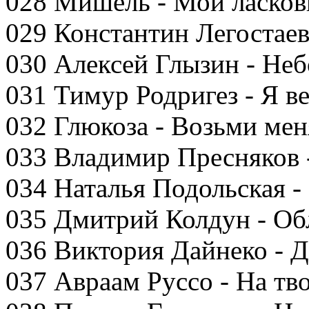
028 Мишель - Мой ласков
029 Константин Легостае
030 Алексей Глызин - Не
031 Тимур Родригез - Я в
032 Глюкоза - Возьми мен
033 Владимир Пресняков 
034 Наталья Подольская -
035 Дмитрий Колдун - Об
036 Виктория Дайнеко -
037 Авраам Руссо - На тв