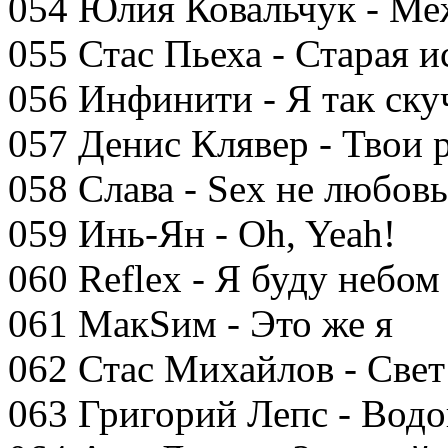
054 Юлия Ковальчук - Ме
055 Стас Пьеха - Старая и
056 Инфинити - Я так ск
057 Денис Клявер - Твои 
058 Слава - Sex не любовь
059 Инь-Ян - Oh, Yeah!
060 Reflex - Я буду небом
061 МакSим - Это же я
062 Стас Михайлов - Свет
063 Григорий Лепс - Вод