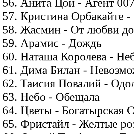
56. Анита Цой - Агент 00
57. Кристина Орбакайте -
58. Жасмин - От любви д
59. Арамис - Дождь
60. Наташа Королева - Не
61. Дима Билан - Невозм
62. Таисия Повалий - Од
63. Небо - Обещала
64. Цветы - Богатырская 
65. Фристайл - Желтые ро