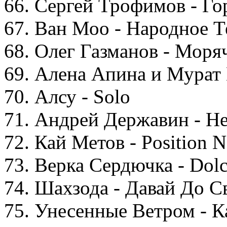
66. Сергей Трофимов - Го
67. Ван Моо - Народное Т
68. Олег Газманов - Моря
69. Алена Апина и Мурат
70. Алсу - Solo
71. Андрей Державин - Не
72. Кай Метов - Position N
73. Верка Сердючка - Dol
74. Шахзода - Давай До С
75. Унесенные Ветром - К