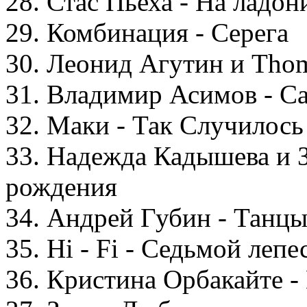
28. Стас Пьеха - На ладон
29. Комбинация - Серега
30. Леонид Агутин и Thom
31. Владимир Асимов - С
32. Маки - Так Случилось
33. Надежда Кадышева и 
рождения
34. Андрей Губин - Танц
35. Hi - Fi - Седьмой лепе
36. Кристина Орбакайте -