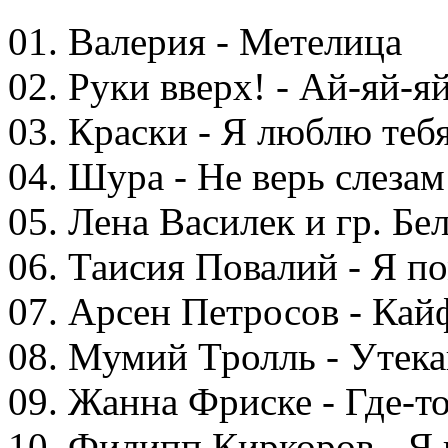
01. Валерия - Метелица
02. Руки вверх! - Ай-яй-я
03. Краски - Я люблю тебя
04. Шура - Не верь слезам
05. Лена Василек и гр. Бе
06. Таисия Повалий - Я п
07. Арсен Петросов - Кай
08. Мумий Тролль - Утек
09. Жанна Фриске - Где-то
10. Филипп Киркоров - Я 