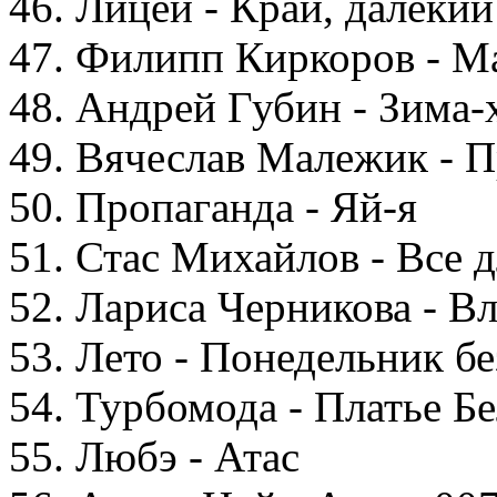
46. Лицей - Край, далёкий
47. Филипп Киркоров - М
48. Андрей Губин - Зима-
49. Вячеслав Малежик - П
50. Пропаганда - Яй-я
51. Стас Михайлов - Все д
52. Лариса Черникова - 
53. Лето - Понедельник бе
54. Турбомода - Платье Б
55. Любэ - Атас