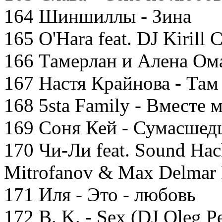
164 Шиншиллы - Зина
165 O'Hara feat. DJ Kirill 
166 Тамерлан и Алена Ома
167 Настя Крайнова - Там
168 5sta Family - Вместе 
169 Соня Кей - Сумасшед
170 Чи-Ли feat. Sound Hac
Mitrofanov & Max Delmar
171 Иля - Это - любовь
172 B. K. - Sex (DJ Oleg P