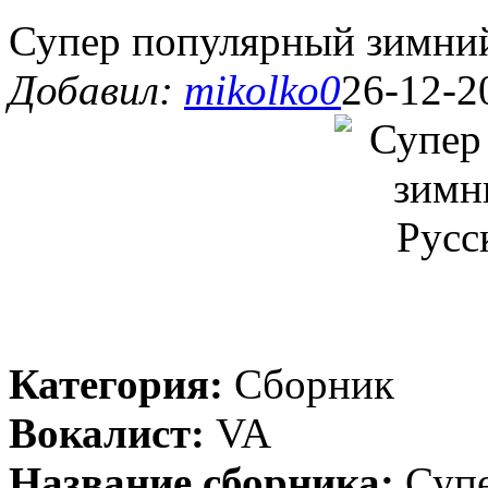
Супер популярный зимний
Добавил:
mikolko0
26-12-2
Категория:
Сборник
Вокалист:
VA
Название сборника:
Супе