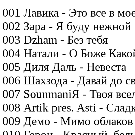
001 Лавика - Это все в мо
002 Зара - Я буду нежной
003 Dzham - Без тебя
004 Натали - О Боже Как
005 Диля Даль - Невеста
006 Шахзода - Давай до с
007 SounmaniЯ - Твоя все
008 Artik pres. Asti - Сла
009 Демо - Мимо облаков
010 Герои - Красный, бел