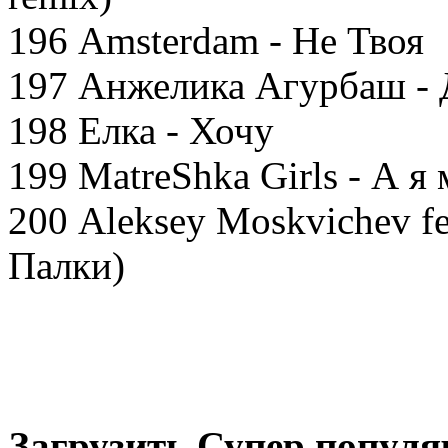
196 Amsterdam - Не Твоя
197 Анжелика Агурбаш - 
198 Елка - Хочу
199 MatreShka Girls - А я
200 Aleksey Moskvichev f
Палки)
Загрузить Супер попул