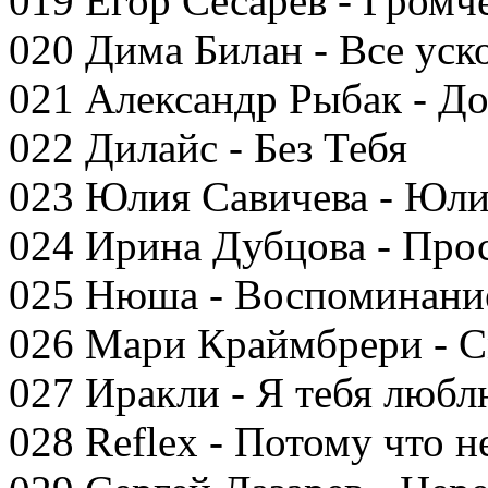
019 Егор Сесарев - Громч
020 Дима Билан - Все уск
021 Александр Рыбак - До
022 Дилайс - Без Тебя
023 Юлия Савичева - Юл
024 Ирина Дубцова - Про
025 Нюша - Воспоминание 
026 Мари Краймбрери - См
027 Иракли - Я тебя люб
028 Reflex - Потому что н