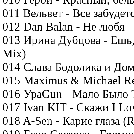
011 Вельвет - Все забудет
012 Dan Balan - Не любя
013 Ирина Дубцова - Ешь,
Mix)
014 Слава Бодолика и До
015 Maximus & Michael Re
016 УраGun - Мало Было
017 Ivan KIT - Скажи I Lo
018 A-Sen - Карие глаза (