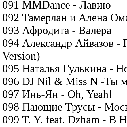
091 MMDance - Лавию
092 Тамерлан и Алена Ома
093 Афродита - Валера
094 Александр Айвазов - 
Version)
095 Наталья Гулькина - Н
096 DJ Nil & Miss N -Ты 
097 Инь-Ян - Oh, Yeah!
098 Пающие Трусы - Мос
099 T. Y. feat. Dzham - В