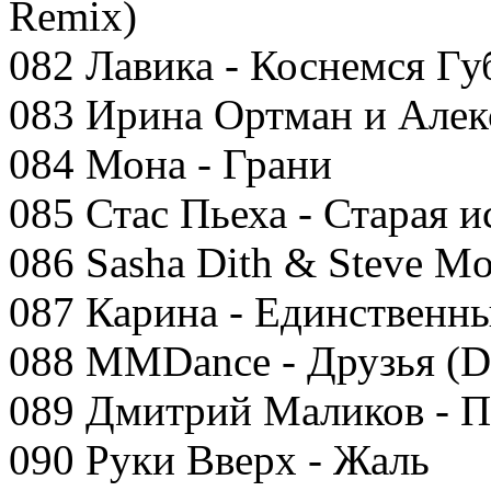
Remix)
082 Лавика - Коснемся Гу
083 Ирина Ортман и Алекс
084 Мона - Грани
085 Стас Пьеха - Старая и
086 Sasha Dith & Steve Mo
087 Карина - Единственн
088 MMDance - Друзья (D
089 Дмитрий Маликов - П
090 Руки Вверх - Жаль