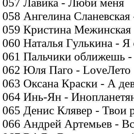
057 Лавика - Люби меня
058 Ангелина Сланевская 
059 Кристина Межинская -
060 Наталья Гулькина - Я 
061 Пальчики оближешь -
062 Юля Паго - LoveЛето
063 Оксана Краски - А де
064 Инь-Ян - Инопланетя
065 Денис Клявер - Твои 
066 Андрей Артемьев - Вс