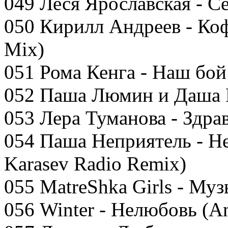
049 Леся Ярославская - С
050 Кирилл Андреев - Кофе
Mix)
051 Рома Кенга - Наш бой
052 Паша Люмин и Даша 
053 Лера Туманова - Здра
054 Паша Неприятель - Не
Karasev Radio Remix)
055 MatreShka Girls - Му
056 Winter - Нелюбовь (A