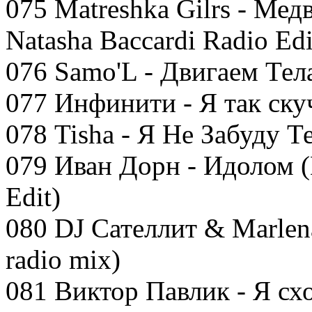
075 Matreshka Gilrs - Мед
Natasha Baccardi Radio Edi
076 Samo'L - Двигаем Тел
077 Инфинити - Я так ску
078 Tisha - Я Не Забуду Т
079 Иван Дорн - Идолом (
Edit)
080 DJ Сателлит & Marlen
radio mix)
081 Виктор Павлик - Я схо