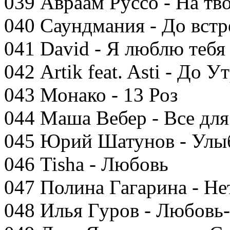
039 Авраам Руссо - На тв
040 Саундмания - До встр
041 David - Я люблю тебя 
042 Artik feat. Asti - До У
043 Монако - 13 Роз
044 Маша Вебер - Все для
045 Юрий Шатунов - Улы
046 Tisha - Любовь
047 Полина Гагарина - Не
048 Илья Гуров - Любовь-