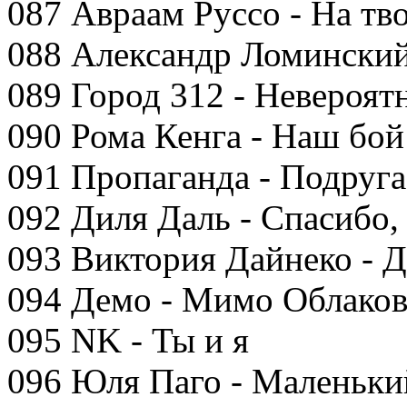
087 Авраам Руссо - На тв
088 Александр Ломинский 
089 Город 312 - Невероя
090 Рома Кенга - Наш бой
091 Пропаганда - Подруга
092 Диля Даль - Спасибо,
093 Виктория Дайнеко -
094 Демо - Мимо Облако
095 NK - Ты и я
096 Юля Паго - Маленьки