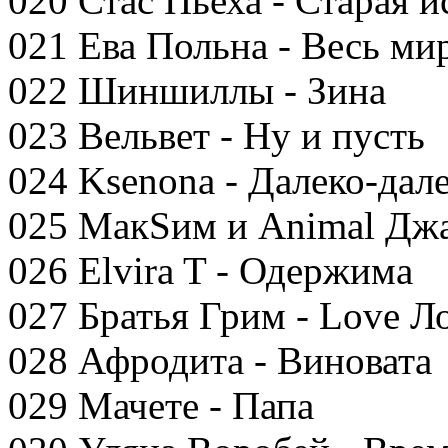
020 Стас Пьеха - Старая и
021 Ева Польна - Весь ми
022 Шиншиллы - Зина
023 Вельвет - Ну и пусть
024 Ksenona - Далеко-дал
025 МакSим и Animal Дж
026 Elvira T - Одержима
027 Братья Грим - Love Л
028 Афродита - Виновата
029 Мачете - Папа