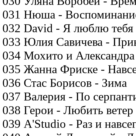
030 Уляна Воробей - Вре
031 Нюша - Воспоминани
032 David - Я люблю тебя 
033 Юлия Савичева - При
034 Мохито и Александра
035 Жанна Фриске - Навсе
036 Стас Борисов - Зима
037 Валерия - По серпант
038 Герои - Любить ветер
039 A'Studio - Раз и навсе