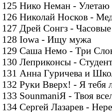
125 Нико Неман - Улетаю
126 Николай Носков - Ме
127 Дрей Сонгз - Часовые
128 Iowa - Ищу мужа
129 Саша Немо - Три Сло
130 Леприконсы - Студен
131 Анна Гуричева и Школ
132 Руки Вверх! - Я тебя
133 SounmaniЯ - Твоя все
134 Сергей Лазарев - Нер