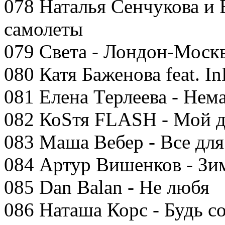
078 Наталья Сенчукова и
самолеты
079 Света - Лондон-Моск
080 Катя Баженова feat. 
081 Елена Терлеева - Нем
082 КоSтя FLASH - Мой д
083 Маша Вебер - Все для
084 Артур Вишенков - Зи
085 Dan Balan - Не любя
086 Наташа Корс - Будь с