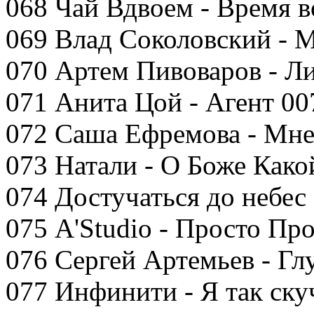
068 Чай Вдвоем - Время в
069 Влад Соколовский - 
070 Артем Пивоваров - Ли
071 Анита Цой - Агент 00
072 Саша Ефремова - Мне
073 Натали - О Боже Как
074 Достучаться до небес
075 A'Studio - Просто Пр
076 Сергей Артемьев - Гл
077 Инфинити - Я так ск