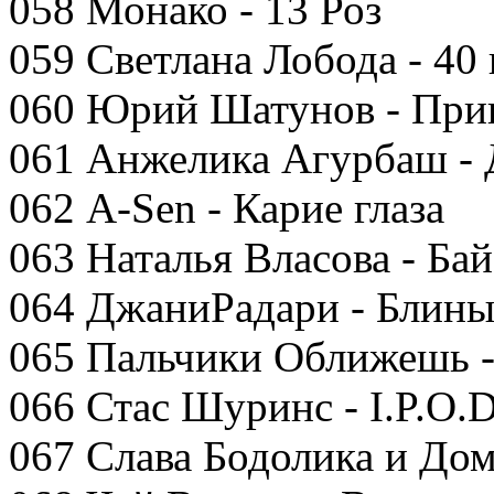
058 Монако - 13 Роз
059 Светлана Лобода - 40
060 Юрий Шатунов - При
061 Анжелика Агурбаш - 
062 A-Sen - Карие глаза
063 Наталья Власова - Ба
064 ДжаниРадари - Блин
065 Пальчики Оближешь 
066 Стас Шуринс - I.P.O.
067 Слава Бодолика и До