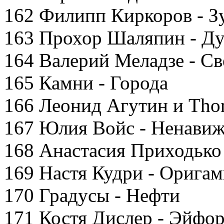
162 Филипп Киркоров - З
163 Прохор Шаляпин - Д
164 Валерий Меладзе - Св
165 Камни - Города
166 Леонид Агутин и Thom
167 Юлия Войс - Ненави
168 Анастасия Приходько
169 Настя Кудри - Орига
170 Градусы - Нефти
171 Костя Дислер - Эйфо