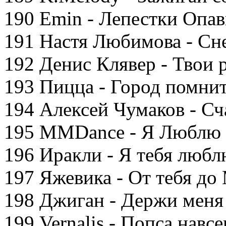
190 Emin - Лепестки Опа
191 Настя Любимова - Сн
192 Денис Клявер - Твои 
193 Пицца - Город помнит
194 Алексей Чумаков - Сч
195 MMDance - Я Люблю
196 Иракли - Я тебя люб
197 Яжевика - От тебя до
198 Джиган - Держи меня 
199 Vernalis - Попса навсе