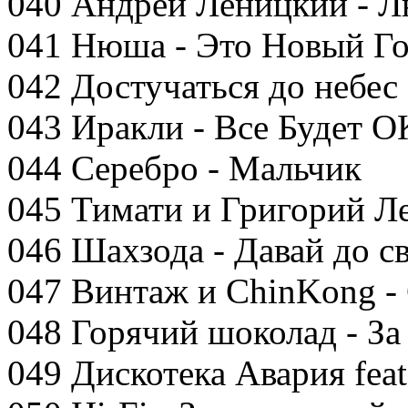
040 Андрей Леницкий - 
041 Нюша - Это Новый Г
042 Достучаться до небес 
043 Иракли - Все Будет О
044 Серебро - Мальчик
045 Тимати и Григорий Л
046 Шахзода - Давай до с
047 Винтаж и ChinKong -
048 Горячий шоколад - За
049 Дискотека Авария feat