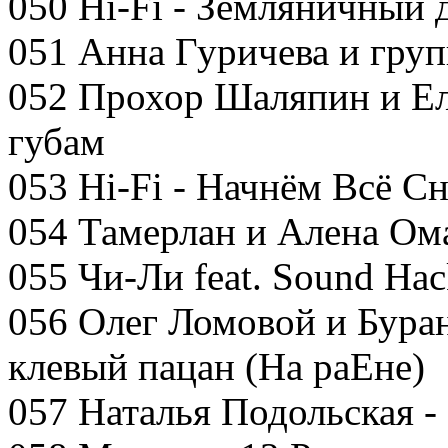
050 Hi-Fi - Земляничный 
051 Анна Гуричева и гру
052 Прохор Шаляпин и Ел
губам
053 Hi-Fi - Начнём Всё С
054 Тамерлан и Алена Ома
055 Чи-Ли feat. Sound Hac
056 Олег Ломовой и Бура
клевый пацан (На раЕне)
057 Наталья Подольская -