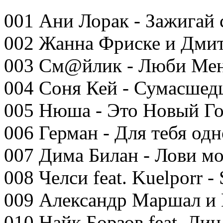
001 Ани Лорак - Зажигай 
002 Жанна Фриске и Дмит
003 См@йлик - Люби Ме
004 Соня Кей - Сумасшед
005 Нюша - Это Новый Год
006 Герман - Для тебя од
007 Дима Билан - Лови м
008 Челси feat. Kuelporr -
009 Александр Маршал и К
010 Найк Борзов feat. Лин