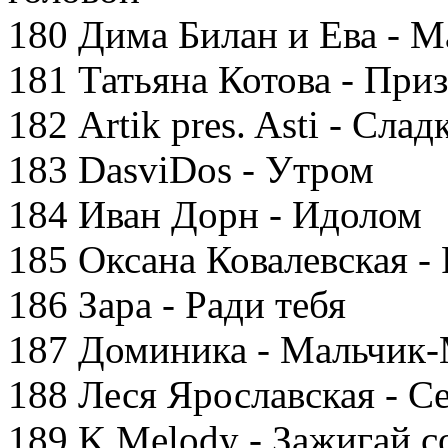
180 Дима Билан и Ева - 
181 Татьяна Котова - При
182 Artik pres. Asti - Сла
183 DasviDos - Утром
184 Иван Дорн - Идолом
185 Оксана Ковалевская -
186 Зара - Ради тебя
187 Доминика - Мальчик
188 Леся Ярославская - С
189 K.Melody - Зажигай с