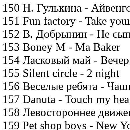
150 Н. Гулькина - Айвенг
151 Fun factory - Take you
152 В. Добрынин - Не сып
153 Boney M - Ma Baker
154 Ласковый май - Вече
155 Silent circle - 2 night
156 Веселые ребята - Чаш
157 Danuta - Touch my hea
158 Левостороннее движен
159 Pet shop boys - New Yo