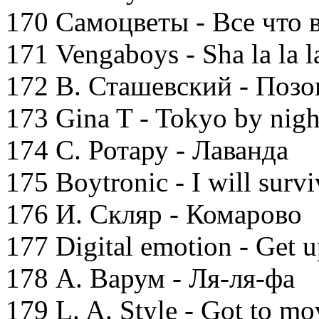
170 Самоцветы - Все что 
171 Vengaboys - Sha la la la
172 В. Сташевский - Позо
173 Gina T - Tokyo by nigh
174 С. Ротару - Лаванда
175 Boytronic - I will survi
176 И. Скляр - Комарово
177 Digital emotion - Get u
178 А. Варум - Ля-ля-фа
179 L. A. Style - Got to mo