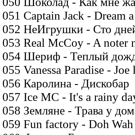
050 Шоколад - Как мне ж
051 Captain Jack - Dream 
052 НеИгрушки - Сто дней
053 Real McCoy - A noter 
054 Шериф - Теплый дож
055 Vanessa Paradise - Joe l
056 Каролина - Дискобар
057 Ice MC - It's a rainy da
058 Земляне - Трава у дом
059 Fun factory - Doh Wah