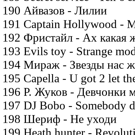
190 Айвазов - Лилии
191 Captain Hollywood - 
192 Фристайл - Ах какая
193 Evils toy - Strange mod
194 Мираж - Звезды нас 
195 Capella - U got 2 let t
196 Р. Жуков - Девчонки 
197 DJ Bobo - Somebody d
198 Шериф - Не уходи
199 Heath hunter - Revoluti