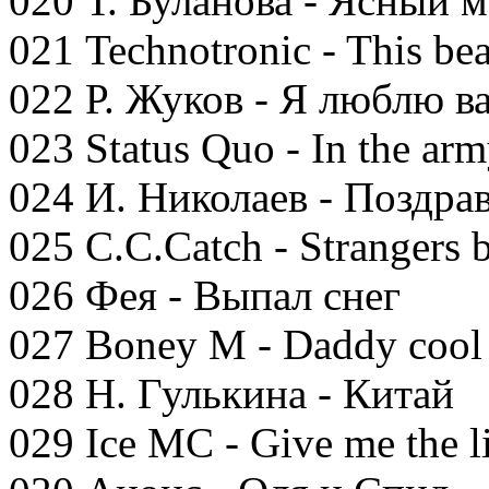
020 Т. Буланова - Ясный м
021 Technotronic - This bea
022 Р. Жуков - Я люблю в
023 Status Quo - In the ar
024 И. Николаев - Поздра
025 C.C.Catch - Strangers 
026 Фея - Выпал снег
027 Boney M - Daddy cool
028 Н. Гулькина - Китай
029 Ice MC - Give me the l