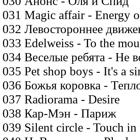
030 Анонс - Оля и Спид
031 Magic affair - Energy of
032 Левостороннее движен
033 Edelweiss - To the mou
034 Веселые ребята - Не в
035 Pet shop boys - It's a si
036 Божья коровка - Тепл
037 Radiorama - Desire
038 Кар-Мэн - Париж
039 Silent circle - Touch in