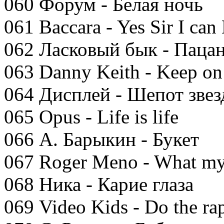
060 Форум - Белая ночь
061 Baccara - Yes Sir I can
062 Ласковый бык - Паца
063 Danny Keith - Keep on
064 Дисплей - Шепот звез
065 Opus - Life is life
066 А. Барыкин - Букет
067 Roger Meno - What my
068 Ника - Карие глаза
069 Video Kids - Do the ra