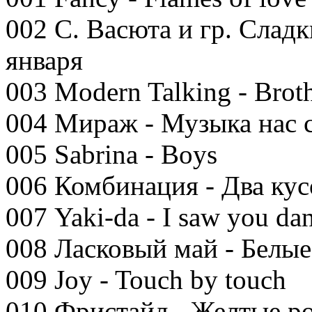
002 С. Васюта и гр. Слад
января
003 Modern Talking - Brot
004 Мираж - Музыка нас с
005 Sabrina - Boys
006 Комбинация - Два кус
007 Yaki-da - I saw you da
008 Ласковый май - Белые
009 Joy - Touch by touch
010 Фристайл - Желтые р