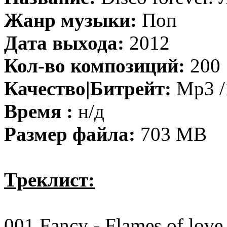
Жанр музыки:
Поп
Дата выхода:
2012
Кол-во композиций:
200
Качество|Битрейт:
Mp3 /
Время :
н/д
Размер файла:
703 MB
Треклист:
001 Fancy - Flames of love