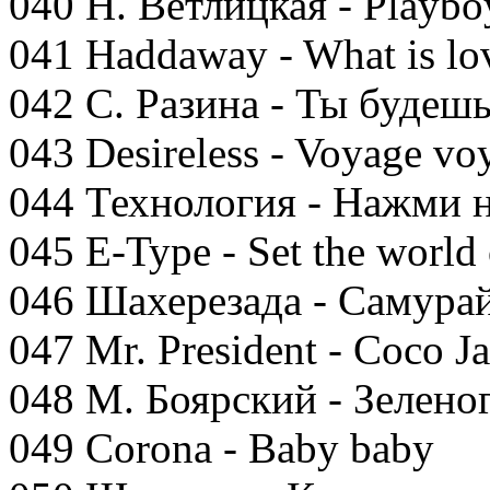
040 Н. Ветлицкая - Playbo
041 Haddaway - What is lo
042 С. Разина - Ты будеш
043 Desireless - Voyage vo
044 Технология - Нажми 
045 E-Type - Set the world 
046 Шахерезада - Самура
047 Mr. President - Coco 
048 М. Боярский - Зеленог
049 Corona - Baby baby