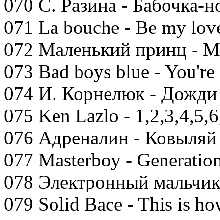
070 С. Разина - Бабочка-н
071 La bouche - Be my lov
072 Маленький принц - М
073 Bad boys blue - You'r
074 И. Корнелюк - Дожди
075 Ken Lazlo - 1,2,3,4,5,6
076 Адреналин - Ковыляй
077 Masterboy - Generation
078 Электронный мальчик
079 Solid Bace - This is ho