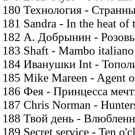
180 Технология - Странн
181 Sandra - In the heat of 
182 А. Добрынин - Розов
183 Shaft - Mambo italiano
184 Иванушки Int - Топо
185 Mike Mareen - Agent of
186 Фея - Принцесса меч
187 Chris Norman - Hunters
188 Твой день - Влюблен
189 Secret service - Ten o'