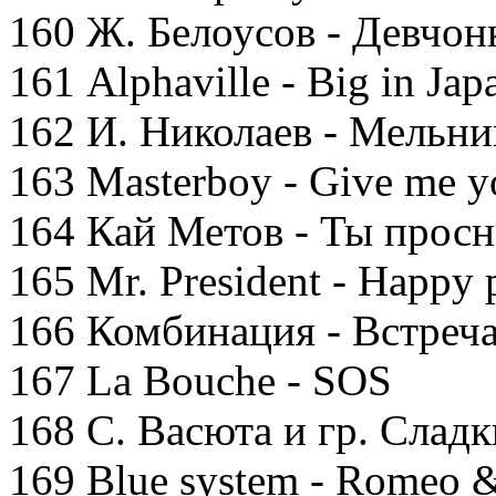
160 Ж. Белоусов - Девчон
161 Alphaville - Big in Jap
162 И. Николаев - Мельни
163 Masterboy - Give me y
164 Кай Метов - Ты просн
165 Mr. President - Happy 
166 Комбинация - Встреч
167 La Bouche - SOS
168 С. Васюта и гр. Сладк
169 Blue system - Romeo &