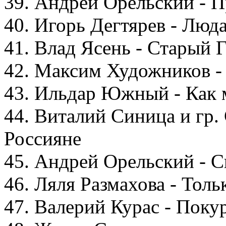
39. Андрей Орельский - П
40. Игорь Дегтярев - Люд
41. Влад Ясень - Старый 
42. Максим Художников -
43. Ильдар Южный - Как
44. Виталий Синица и гр.
Россияне
45. Андрей Орельский - С
46. Ляля Размахова - Толь
47. Валерий Курас - Поку