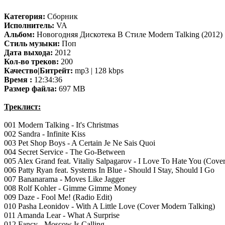
Категория:
Сборник
Исполнитель:
VA
Альбом:
Новогодняя Дискотека В Стиле Modern Talking (2012)
Стиль музыки:
Поп
Дата выхода:
2012
Кол-во треков:
200
Качество|Битрейт:
mp3 | 128 kbps
Время :
12:34:36
Размер файла:
697 MB
Треклист:
001 Modern Talking - It's Christmas
002 Sandra - Infinite Kiss
003 Pet Shop Boys - A Certain Je Ne Sais Quoi
004 Secret Service - The Go-Between
005 Alex Grand feat. Vitaliy Salpagarov - I Love To Hate You (Cove
006 Patty Ryan feat. Systems In Blue - Should I Stay, Should I Go
007 Bananarama - Moves Like Jagger
008 Rolf Kohler - Gimme Gimme Money
009 Daze - Fool Me! (Radio Edit)
010 Pasha Leonidov - With A Little Love (Cover Modern Talking)
011 Amanda Lear - What A Surprise
012 Fancy - Moscow Is Calling