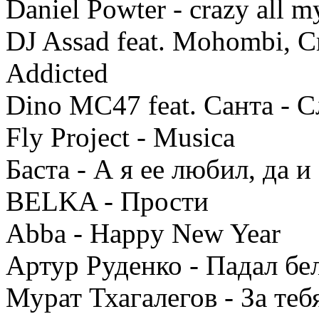
Daniel Powter - crazy all my
DJ Assad feat. Mohombi, C
Addicted
Dino MC47 feat. Санта - 
Fly Project - Musica
Баста - А я ее любил, да 
BELKA - Прости
Abba - Happy New Year
Артур Руденко - Падал бе
Мурат Тхагалегов - За те