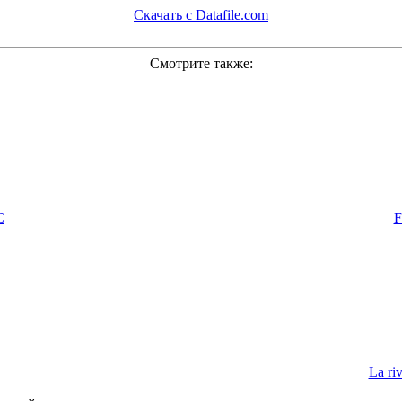
Скачать с Datafile.com
Смотрите также:
C
F
La riv