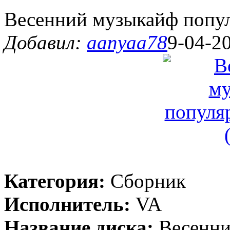
Весенний музыкайф попул
Добавил:
aanyaa78
9-04-20
Категория:
Сборник
Исполнитель:
VA
Название диска:
Весенни