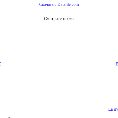
Скачать с Datafile.com
Смотрите также:
C
F
La riv