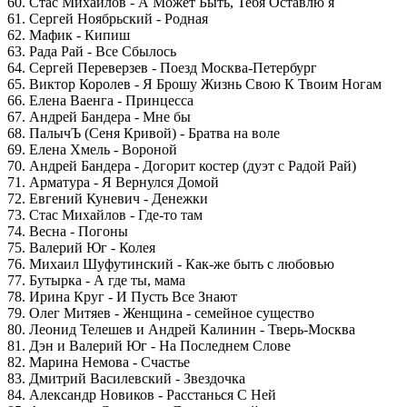
60. Стас Михайлов - А Может Быть, Тебя Оставлю я
61. Сергей Ноябрьский - Родная
62. Мафик - Кипиш
63. Рада Рай - Все Сбылось
64. Сергей Переверзев - Поезд Москва-Петербург
65. Виктор Королев - Я Брошу Жизнь Свою К Твоим Ногам
66. Елена Ваенга - Принцесса
67. Андрей Бандера - Мне бы
68. ПалычЪ (Сеня Кривой) - Братва на воле
69. Елена Хмель - Вороной
70. Андрей Бандера - Догорит костер (дуэт с Радой Рай)
71. Арматура - Я Вернулся Домой
72. Евгений Куневич - Денежки
73. Стас Михайлов - Где-то там
74. Весна - Погоны
75. Валерий Юг - Колея
76. Михаил Шуфутинский - Как-же быть с любовью
77. Бутырка - А где ты, мама
78. Ирина Круг - И Пусть Все Знают
79. Олег Митяев - Женщина - семейное существо
80. Леонид Телешев и Андрей Калинин - Тверь-Москва
81. Дэн и Валерий Юг - На Последнем Слове
82. Марина Немова - Счастье
83. Дмитрий Василевский - Звездочка
84. Александр Новиков - Расстанься С Ней