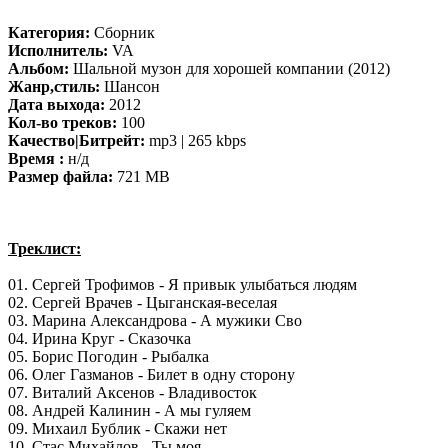
Категория:
Сборник
Исполнитель:
VA
Альбом:
Шальной музон для хорошей компании (2012)
Жанр,стиль:
Шансон
Дата выхода:
2012
Кол-во треков:
100
Качество|Битрейт:
mp3 | 265 kbps
Время :
н/д
Размер файла:
721 MB
Треклист:
01. Сергей Трофимов - Я привык улыбаться людям
02. Сергей Врачев - Цыганская-веселая
03. Марина Александрова - А мужики Сво
04. Ирина Круг - Сказочка
05. Борис Погодин - Рыбалка
06. Олег Газманов - Билет в одну сторону
07. Виталий Аксенов - Владивосток
08. Андрей Калинин - А мы гуляем
09. Михаил Бублик - Скажи нет
10. Стас Михайлов - Ты моя