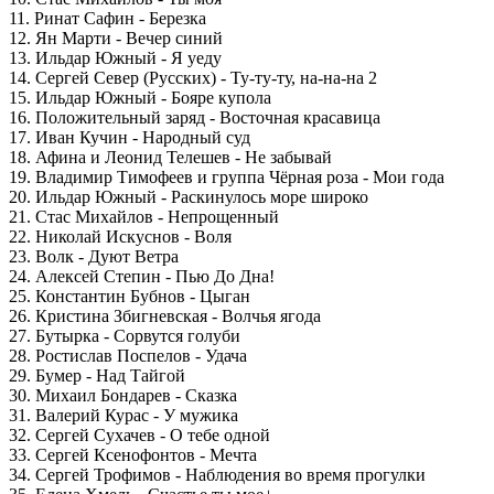
11. Ринат Сафин - Березка
12. Ян Марти - Вечер синий
13. Ильдар Южный - Я уеду
14. Сергей Север (Русских) - Ту-ту-ту, на-на-на 2
15. Ильдар Южный - Бояре купола
16. Положительный заряд - Восточная красавица
17. Иван Кучин - Народный суд
18. Афина и Леонид Телешев - Не забывай
19. Владимир Тимофеев и группа Чёрная роза - Мои года
20. Ильдар Южный - Раскинулось море широко
21. Стас Михайлов - Непрощенный
22. Николай Искуснов - Воля
23. Волк - Дуют Ветра
24. Алексей Степин - Пью До Дна!
25. Константин Бубнов - Цыган
26. Кристина Збигневская - Волчья ягода
27. Бутырка - Сорвутся голуби
28. Ростислав Поспелов - Удача
29. Бумер - Над Тайгой
30. Михаил Бондарев - Сказка
31. Валерий Курас - У мужика
32. Сергей Сухачев - О тебе одной
33. Сергей Ксенофонтов - Мечта
34. Сергей Трофимов - Наблюдения во время прогулки