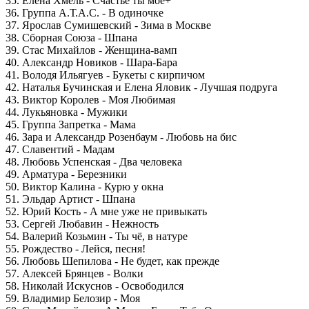
35. Елена Хмель - Счастье ты мое+
36. Группа А.Т.А.С. - В одиночке
37. Ярослав Сумишевский - Зима в Москве
38. Сборная Союза - Шпана
39. Стас Михайлов - Женщина-вамп
40. Александр Новиков - Шара-Бара
41. Володя Ильягуев - Букеты с кирпичом
42. Наталья Бучинская и Елена Яловик - Лучшая подруга
43. Виктор Королев - Моя Любимая
44. Лукьяновка - Мужики
45. Группа Запретка - Мама
46. Зара и Александр Розенбаум - Любовь на бис
47. Славентий - Мадам
48. Любовь Успенская - Два человека
49. Арматура - Березники
50. Виктор Калина - Курю у окна
51. Эльдар Артист - Шпана
52. Юрий Кость - А мне уже не привыкать
53. Сергей Любавин - Нежность
54. Валерий Козьмин - Ты чё, в натуре
55. Рождество - Лейся, песня!
56. Любовь Шепилова - Не будет, как прежде
57. Алексей Брянцев - Волки
58. Николай Искуснов - Освободился
59. Владимир Белозир - Моя