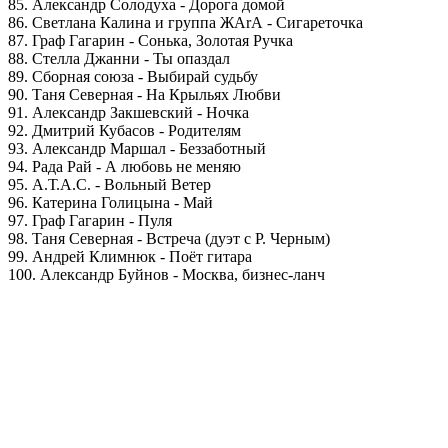
85. Александр Солодуха - Дорога домой
86. Светлана Калина и группа ЖАrА - Сигареточка
87. Граф Гагарин - Сонька, Золотая Ручка
88. Стелла Джанни - Ты опаздал
89. Сборная союза - Выбирай судьбу
90. Таня Северная - На Крыльях Любви
91. Александр Закшевский - Ночка
92. Дмитрий Кубасов - Родителям
93. Александр Маршал - Беззаботный
94. Рада Рай - А любовь не меняю
95. А.Т.А.С. - Вольный Ветер
96. Катерина Голицына - Май
97. Граф Гагарин - Пуля
98. Таня Северная - Встреча (дуэт с Р. Черным)
99. Андрей Климнюк - Поёт гитара
100. Александр Буйнов - Москва, бизнес-ланч