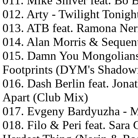
011. Mike Shiver feat. Bo B
012. Arty - Twilight Tonig
013. ATB feat. Ramona Ner
014. Alan Morris & Sequent
015. Damn You Mongolians f
Footprints (DYM's Shadow
016. Dash Berlin feat. Jon
Apart (Club Mix)
017. Evgeny Bardyuzha - M
018. Filo & Peri feat. Sara