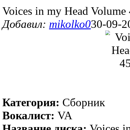
Voices in my Head Volume 
Добавил:
mikolko0
30-09-2
Категория:
Сборник
Вокалист:
VA
Название диска:
Voices i