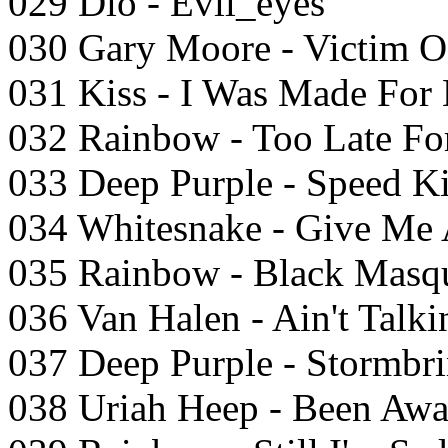
029 Dio - Evil_eyes
030 Gary Moore - Victim O
031 Kiss - I Was Made For 
032 Rainbow - Too Late For
033 Deep Purple - Speed K
034 Whitesnake - Give Me 
035 Rainbow - Black Masq
036 Van Halen - Ain't Talk
037 Deep Purple - Stormbr
038 Uriah Heep - Been Aw