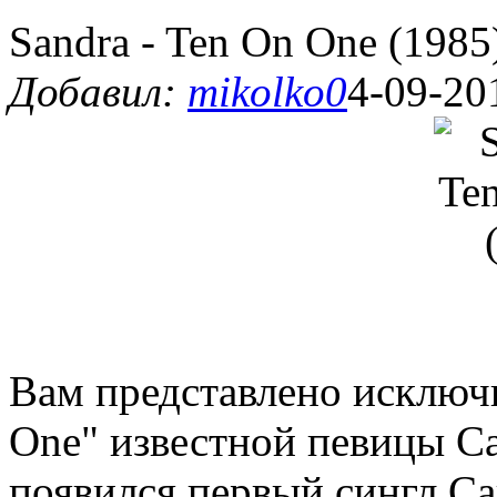
Sandra - Ten On One (1985
Добавил:
mikolko0
4-09-20
Вам представлено исключи
One" известной певицы С
появился первый сингл Са