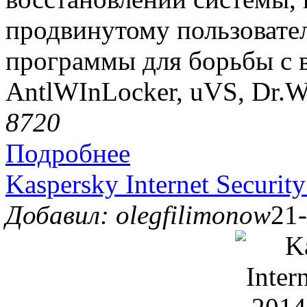
продвинутому пользовател
программы для борьбы с 
AntlWInLocker, uVS, Dr.We
872
0
Подробнее
Kaspersky Internet Securi
Добавил: olegfilimonow
21-