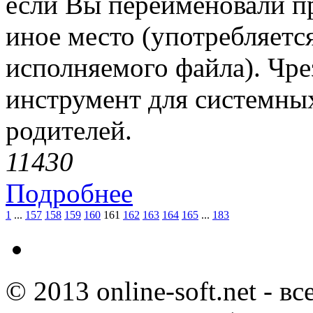
если Вы переименовали п
иное место (употребляетс
исполняемого файла). Чр
инструмент для системны
родителей.
1143
0
Подробнее
1
...
157
158
159
160
161
162
163
164
165
...
183
© 2013 online-soft.net - в