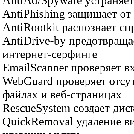
AntiAd/Spyware устраняе
AntiPhishing защищает о
AntiRootkit распознает с
AntiDrive-by предотвраща
интернет-серфинге
EmailScanner проверяет 
WebGuard проверяет отсут
файлах и веб-страницах
RescueSystem создает дис
QuickRemoval удаление в