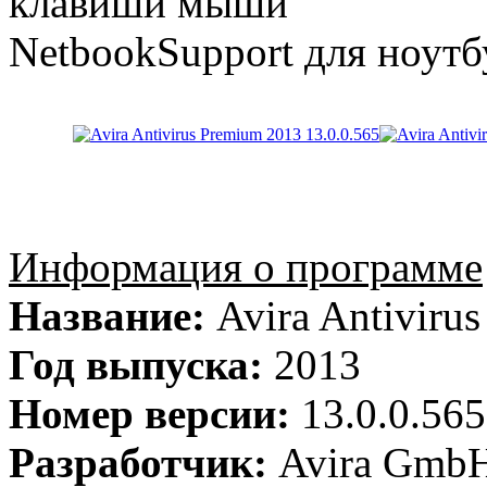
клавиши мыши
NetbookSupport для ноут
Информация о программе
Название:
Avira Antiviru
Год выпуска:
2013
Номер версии:
13.0.0.565
Разработчик:
Avira Gmb