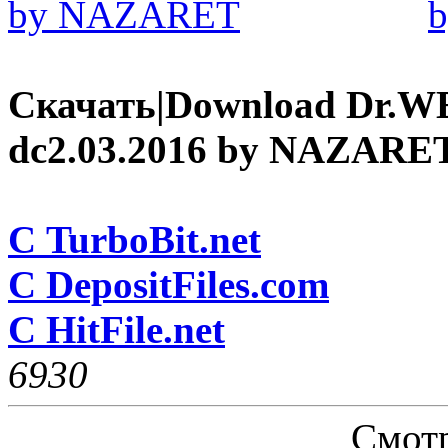
Скачать|Download Dr.WEB
dc2.03.2016 by NAZARE
С TurboBit.net
С DepositFiles.com
С HitFile.net
693
0
Смотр