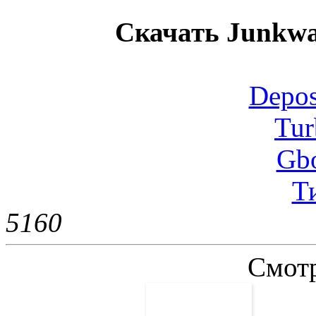
Скачать Junkwar
Depos
Tur
Gb
Т
516
0
Смотр